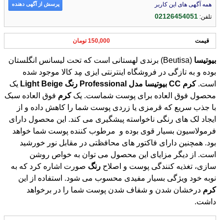
ارسال شده توسط : ایزی مد کالا
پرسش از آگهی دهنده
همه آگهی های این کاربر
02126454051
تلفن:
قیمت
150,000 تومان
بیوتیسا
(Beutisa) برندی لهستانی است که تحت لیسانس انگلستان
بوده و به تازگی در فروشگاه اینترنتی ایزی مِد کالا موجود شده
است.
کرم
CC
بیوتیسا
مدل
Professional
رنگ
Beige
Light
یک
محصول فوق العاده برای پوست شماست. یک
کرم
فوق العاده سبک
با جذب سریع که قرمزی یا زردی پوست شما را کاهش داده و از
ایجاد لک های رنگی ناخواسته پیشگیری می کند. این محصول دارای
فرمولاسیون بسیار قوی بوده و مرطوب کننده پوست شما خواهد
بود. همچنین دارای فاکتور های محافظتی در مقابل نور خورشید
است. از دیگر مزایای این محصول می توان به خواص روشن
سازی، تغذیه کنندگی پوست و اصلاح
رنگ
صورت اشاره کرد که به
نوبه خود ویژگی بسیار مفیدی محسوب می شود. استفاده از این
کرم
درخشان شدن و شفاف شدن پوست شما را در برخواهد
داشت.