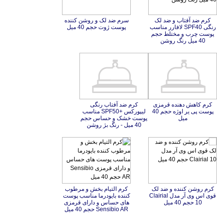
کرم ضد آفتاب و ضد لک
رنگی SPF40 لافارر مناسب
پوست چرب و مختلط حجم
سرم ضد لک و روشن کننده
پوست ژوت حجم 40 میل
40 میل رنگ روشن
کرم کاهش دهنده قرمزی
پوست پی یر اوژه حجم 40
کرم ضد آفتاب رنگی
لیپورکس +SPF50 مناسب
پوست خشک و حساس حجم
میل
40 میل - رنگ بژ روشن
کرم روشن کننده و ضد لک
قوی اس وی آر مدل Clairial
کرم التیام بخش و مرطوب
کننده بایودرما مناسب پوست
های حساس و دارای قرمزی