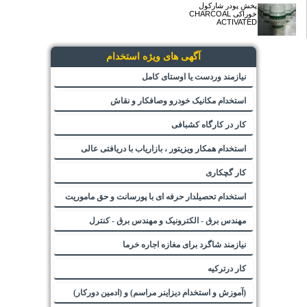
آگهی های مرتبط (
)
آگهی های من اینجا!
پخش پودر شارکول
خوراکی CHARCOAL
ACTIVATED
آگهی های ویژه استخدام
نیازمند وردست یا اوستای کامل
استخدام مکانیک خودرو وصافکار و نقاش
کار در کارگاه کشبافی
استخدام همکار ویزیتور ، بازاریاب با دریافتی عالی
کار گچکاری
استخدام تحصیلدار حرفه ای با پورسانت و حق ماموریت
مهندس برق - الکترونیک و مهندس برق - کنترل
نیازمند شاگرد برای مغازه اجاره خرما
کار درترکیه