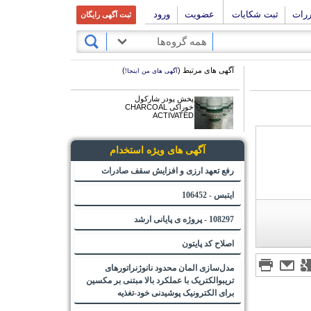
ررات
ثبت شکایات
عضویت
ورود
ثبت آگهی رایگان
همه گروه‌ها
آگهی های مرتبط (
)
آگهی های من اینجا!
پخش پودر شارکول
خوراکی CHARCOAL
ACTIVATED
آگهی های ویژه استخدام
رفع تعهد ارزی و افزایش سقف صادرات
ایتبس - 106452
108297 - پروژه ی پایانی ارشد
اصلاح کد پایتون
مدل‌سازی المان محدود نانوژنراتورهای
تریبوالکتریک با عملکرد بالا مبتنی بر مکسین
برای الکترونیک پوشیدنی خود-تغذیه