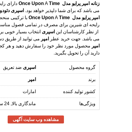
زنانه
امپر
پرایو
مدل
Time
A
Upon
Once
دارای رای
می باشد که برای شما دلپذیر خواهد بود.
اسپری
دئودو
امپر
پرایو
مدل
Time
A
Upon
Once
با ترکیبی منحص
رایحه ای شیرین برای مصرف در تما
از نظر کارشناسان این
اسپری
انتخاب بسیار خوبی بر
می باشد. جهت خرید عطر
امپر
می توانید از طریق د
امپر
محصول مورد نظر خود را سفارش دهید و هر کجا 
دارید آن را تحویل بگیرید.
گروه محصول
اسپری
ضد تعریق
برند
امپر
کشور تولید کننده
امارات
ویژگی‌ها
ماندگاری بالا, 24 ساعته
مشاهده وب سایت آگهی