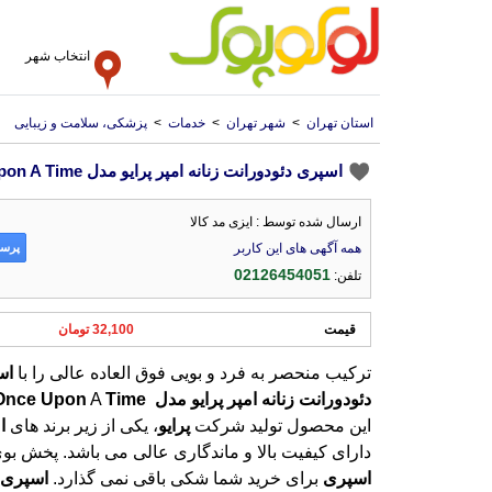
انتخاب شهر
استان تهران
>
شهر تهران
>
خدمات
>
پزشکی، سلامت و زیبایی
اسپری دئودورانت زنانه امپر پرایو مدل Once Upon A Time حجم 175 میل
ارسال شده توسط : ایزی مد کالا
پرسش
همه آگهی های این کاربر
02126454051
تلفن:
قیمت
32,100 تومان
ترکیب منحصر به فرد و بویی فوق العاده عالی را با
اس
دئودورانت
زنانه
امپر
پرایو
مدل
Time
A
Upon
Once
این محصول تولید شرکت
پرایو
، یکی از زیر برند های
ا
دارای کیفیت بالا و ماندگاری عالی می باشد. پخش بو
اسپری
برای خرید شما شکی باقی نمی گذارد.
اسپری