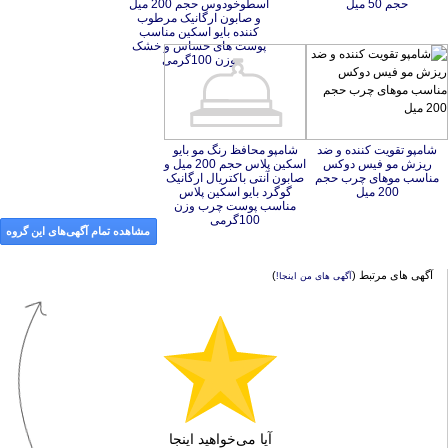
حجم 50 میل
وزن 100گرمی
شامپو تقویت کننده و ضد
ریزش مو فیس دوکس
مناسب موهای چرب حجم
شامپو محافظ رنگ مو بایو
اسکین پلاس حجم 200 میل و
صابون آنتی باکتریال ارگانیک
گوگرد بایو اسکین پلاس
مناسب پوست چرب وزن
200 میل
100گرمی
مشاهده تمام آگهی‌های این گروه
آگهی های مرتبط (
)
آگهی های من اینجا!
آیا می‌خواهید اینجا