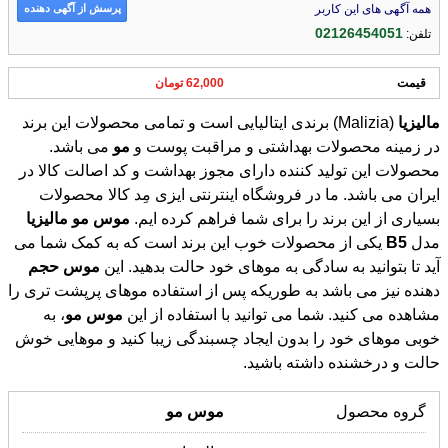
پرسش از آگهی دهنده
همه آگهی های این کاربر
02126454051
تلفن:
قیمت
62,000 تومان
ماليزيا
(Malizia) برندی ایتالیایی است و تمامی محصولات این برند
در زمینه محصولات بهداشتی و مراقبت پوست و
مو
می باشد.
محصولات این تولید کننده دارای مجوز بهداشت و کد اصالت کالا در
ایران می باشد. ما در فروشگاه اینترنتی ایزی مِد کالا محصولات
بسیاری از این برند را برای شما فراهم کرده ایم.
موس
مو
ماليزيا
مدل
B5
یکی از محصولات خوب این برند است که به کمک شما می
آید تا بتوانید به سادگی به موهای خود حالت بدهید. این
موس
حجم
دهنده نیز می باشد به طوریکه پس از استفاده موهای پرپشت تری را
مشاهده می کنید. شما می توانید با استفاده از این
موس
مو
، به
خوبی موهای خود را بدون ایجاد چسبندگی زیبا کنید و موهایی خوش
حالت و درخشنده داشته باشيد.
گروه محصول
موس
مو