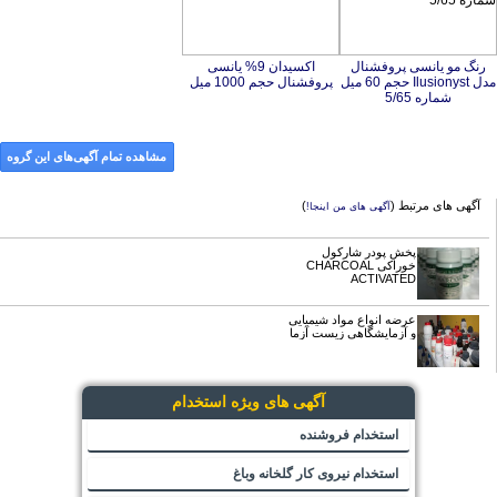
رنگ مو یانسی پروفشنال
مدل Ilusionyst حجم 60 میل
اکسیدان 9% یانسی
پروفشنال حجم 1000 میل
شماره 5/65
مشاهده تمام آگهی‌های این گروه
آگهی های مرتبط (
)
آگهی های من اینجا!
پخش پودر شارکول
خوراکی CHARCOAL
ACTIVATED
عرضه انواع مواد شیمیایی
و آزمایشگاهی زیست آزما
آگهی های ویژه استخدام
استخدام فروشنده