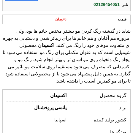
ارسال شده توسط : ایزی مد کالا
پرسش از آگهی دهنده
همه آگهی های این کاربر
02126454051
تلفن:
قیمت
0 تومان
شاید در گذشته رنگ کردن مو بیشتر مختص خانم ها بود، ولی
امروزه هم آقایان و هم خانم ها برای زیباتر شدن و دستیابی به چهره
ای متفاوت موهای خود را رنگ می کنند.
اکسیدان
محصولی
شیمیایی است که به عنوان مکملی برای رنگ مو استفاده می شود تا
ایجاد رنگ دلخواه روی مو آسان تر و بهتر انجام شود. رنگ مو و
اکسیدانی که مصرف می شود مستقیما روی سلامت مو تاثیر می
گذارد. به همین دلیل پیشنهاد می شود تا از محصولاتی استفاده شود
تا برای مو کمترین آسیب را داشته باشد.
گروه محصول
اکسیدان
برند
یانسی
پروفشنال
کشور تولید کننده
اسپانیا