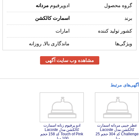
گروه محصول
ادوپرفیوم
مردانه
برند
اسمارت
کالکشن
کشور تولید کننده
امارات
ویژگی‌ها
ماندگاری بالا, روزانه
مشاهده وب سایت آگهی
آگهی‌های مرتبط
عطر جیبی مردانه اسمارت
کالکشن مدل Lacoste
Challenge کد 304 حجم 25
ادو پرفیوم زنانه اسمارت
کالکشن مدل Lacoste
Touch of Pink کد 158 حجم
میل
100 میل