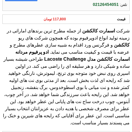
02126454051
تلفن:
قیمت
117,800 تومان
شرکت
اسمارت
کالکشن
از جمله مطرح‌ ترین برندهای اماراتی در
زمینه تولید انواع ادوپرفیوم بوده که همچون شرکت‌ های ریو
کالکشن
و فرگرنس ورد اقدام به شبیه سازی عطرهای مطرح و
عرضه با قیمت و کیفیت مناسب می نماید.
ادو
پرفیوم
مردانه
اسمارت
کالکشن
مدل
Challenge
Lacoste
طراحی شیشه بسیار
ساده و شیکی دارد و هر سلیقه ای را راضی می کند. در اولین
اسپری روی نبض خود متوجه بوی ترنج، لیموترش، نارنگی خواهید
شد که رایحه ای لذت بخش است. بعد از مدتی بوی نت های اولیه
کمتر شده و نت میانی با بوی اسطوخدوس، برگ بنفشه، زنجبیل
خواهد شد. این رایحه باعث سرزندگی شما خواهد شد. در آخر چوب،
آبنوس، چوب درخت ساج نت های پایانی این عطر خواهد بود. این
عطر برای مصرف شخصی یا هدیه دادن به عزیزانتان انتخاب بسیار
مناسبی است. این عطر برای آقایانی که رایحه های شیرین و خنک را
می پسندند بسیار مناسب است.