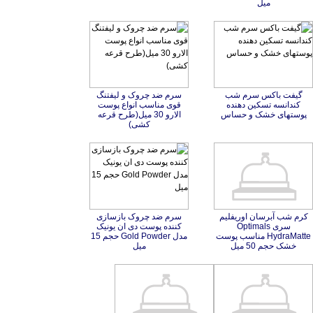
میل
گيفت باكس سرم شب
کندانسه تسكين دهنده
سرم ضد چروک و لیفتنگ
قوی مناسب انواع پوست
الارو 30 میل(طرح قرعه
پوستهای خشک و حساس
کشی)
کرم شب آبرسان اوریفلیم
سری Optimals
HydraMatte مناسب پوست
سرم ضد چروک بازسازی
کننده پوست دی ان یونیک
مدل Gold Powder حجم 15
خشک حجم 50 میل
میل