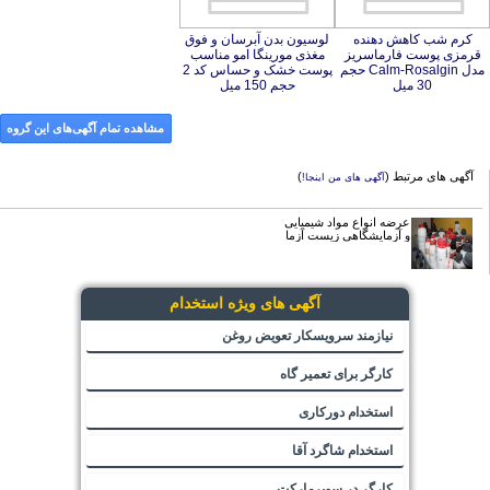
کرم شب کاهش دهنده
قرمزی پوست فارماسریز
مدل Calm-Rosalgin حجم
لوسیون بدن آبرسان و فوق
مغذی مورینگا امو مناسب
پوست خشک و حساس کد 2
30 میل
حجم 150 میل
مشاهده تمام آگهی‌های این گروه
آگهی های مرتبط (
)
آگهی های من اینجا!
عرضه انواع مواد شیمیایی
و آزمایشگاهی زیست آزما
آگهی های ویژه استخدام
نیازمند سرویسکار تعویض روغن
کارگر برای تعمیر گاه
استخدام دورکاری
استخدام شاگرد آقا
کارگر در سوپرمارکت