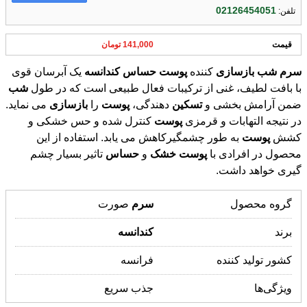
02126454051
تلفن:
قیمت
141,000 تومان
سرم
شب
بازسازی
کننده
پوست
حساس
کندانسه
یک آبرسان قوی
با بافت لطیف، غنی از ترکیبات فعال طبیعی است که در طول
شب
ضمن آرامش بخشی و
تسکین
دهندگی،
پوست
را
بازسازی
می نماید.
در نتیجه التهابات و قرمزی
پوست
کنترل شده و حس خشکی و
کشش
پوست
به طور چشمگیرکاهش می یابد. استفاده از این
محصول در افرادی با
پوست
خشک
و
حساس
تاثیر بسیار چشم
گیری خواهد داشت.
گروه محصول
سرم
صورت
برند
کندانسه
کشور تولید کننده
فرانسه
ویژگی‌ها
جذب سریع