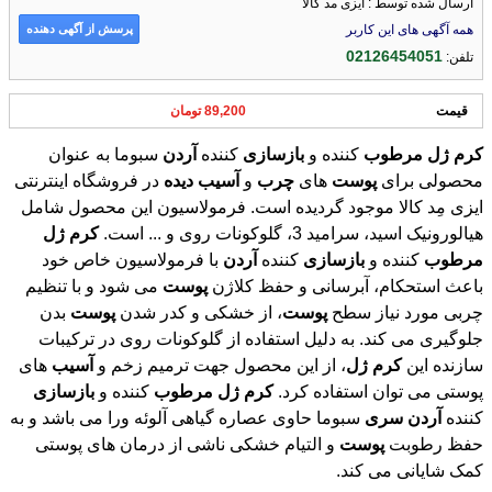
ارسال شده توسط : ایزی مد کالا
پرسش از آگهی دهنده
همه آگهی های این کاربر
02126454051
تلفن:
قیمت
89,200 تومان
کرم
ژل
مرطوب
کننده و
بازسازی
کننده
آردن
سبوما به عنوان
محصولی برای
پوست
های
چرب
و
آسیب
دیده
در فروشگاه اینترنتی
ایزی مِد کالا موجود گردیده است. فرمولاسیون این محصول شامل
هیالورونیک اسید، سرامید 3، گلوکونات روی و ... است.
کرم
ژل
مرطوب
کننده و
بازسازی
کننده
آردن
با فرمولاسیون خاص خود
باعث استحکام، آبرسانی و حفظ کلاژن
پوست
می شود و با تنظیم
چربی مورد نیاز سطح
پوست
، از خشکی و کدر شدن
پوست
بدن
جلوگیری می کند. به دلیل استفاده از گلوکونات روی در ترکیبات
سازنده این
کرم
ژل
، از این محصول جهت ترمیم زخم و
آسیب
های
پوستی می توان استفاده کرد.
کرم
ژل
مرطوب
کننده و
بازسازی
کننده
آردن
سری
سبوما حاوی عصاره گیاهی آلوئه ورا می باشد و به
حفظ رطوبت
پوست
و التیام خشکی ناشی از درمان های پوستی
کمک شایانی می کند.