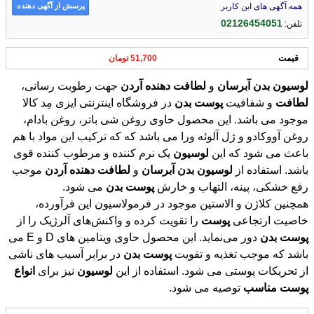
پرسش از آگهی دهنده
همه آگهی های این کاربر
02126454051
تلفن:
قیمت
51,700 تومان
لوسیون
بدن
آبرسان
و
لطافت
دهنده
آردن
جهت رطوبت رسانی،
لطافت
و شفافیت
پوست
بدن
در فروشگاه اینترنتی ایزی مِد کالا
موجود می باشد. این محصول حاوی روغن شی باتر، روغن بادام،
روغن آووکادو و ژل آلوئه ورا می باشد که که ترکیب این مواد با هم
باعث می شود که این
لوسیون
یک نرم کننده و مرطوب کننده قوی
باشد. استفاده از
لوسیون
بدن
آبرسان
و
لطافت
دهنده
آردن
موجب
رفع خشکی، پینه، التهاب و خارش
پوست
بدن
می شود.
همچنین کلاژن و الاستین موجود در فرمولاسیون این فرآورده،
خاصیت ارتجاعی
پوست
را تقویت کرده و واکنش‌های آلرژیک را از
پوست
بدن
دور می‌نماید. این محصول حاوی ویتامین های D و E می
باشد که موجب تغذیه و تقویت
پوست
بدن
در برابر آسیب های ناشی
از تحریکات پوستی می شود. استفاده از این
لوسیون
نیز برای
انواع
پوست
مناسب
توصیه می شود.