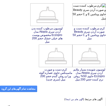
کرم مرطوب کننده دست و
صورت آردن سری Beauty
حاوی ویتامین E و C حجم 50
لوسیون مرطوب کننده بدن
آردن سری Atopia مدل
Eczopro مخصوص پوست
های خیلی خشک حجم 200
میل
میل
لوسیون شوینده بسیار ملایم
آردن سری Atopia مدل
Eczopro حاوی 50% روغن
کرم دست و صورت
ماسینکس حاوی عصاره آلوئه
ورا و روغن گندم حجم 200
نرم کننده حجم 200 میل
میل (سری جدید)
مشاهده تمام آگهی‌های این گروه
آگهی های مرتبط (
)
آگهی های من اینجا!