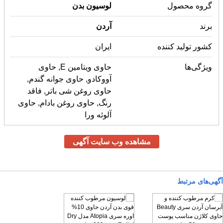
گروه محصول
لوسیون
بدن
برند
آردن
کشور تولید کننده
ایران
ویژگی‌ها
حاوی ویتامین E, حاوی
آووکادو, حاوی جوانه گندم,
حاوی روغن شی باتر, فاقد
رنگ, حاوی روغن بادام, حاوی
آلوئه ورا
مشاهده وب سایت آگهی
آگهی‌های مرتبط