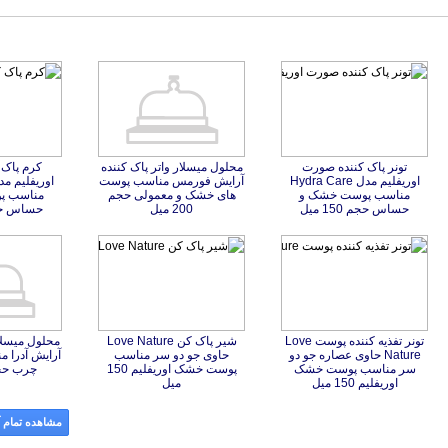
تونر پاک کننده صورت
اوریفلیم مدل Hydra Care
مناسب پوست خشک و
محلول میسلار واتر پاک کننده
آرایش فورمس مناسب پوست
های خشک و معمولی حجم
کرم پاک 
اوریفلیم م
مناسب پ
حساس حجم 150 میل
200 میل
حساس حجم 50
تونر تفذیه کننده پوست Love
Nature حاوی عصاره جو دو
سر مناسب پوست خشک
شیر پاک کن Love Nature
حاوی جو دو سر مناسب
پوست خشک اوریفلیم 150
محلول میسلار
آرایش آدرا 
چرب حجم 300
اوریفلیم 150 میل
میل
مشاهده تمام آ