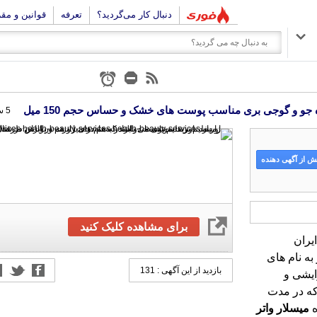
دنبال کار می‌گردید؟
تعرفه
قوانین و مق
ه جو و گوجی بری مناسب پوست های خشک و حساس حجم 150 میل
5 سال پیش
 از آگهی دهنده
برای مشاهده کلیک کنید
یران
به نام های
نه تولید لوازم آرایشی و
بازدید از این آگهی : 131
که در مدت
ه
میسلار
واتر