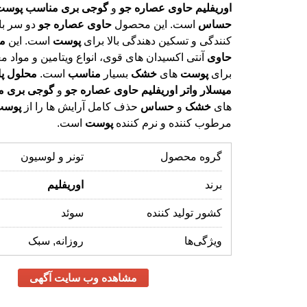
اوریفلیم
حاوی
عصاره
جو
و
گوجی
بری
مناسب
پوست
حساس
است. این محصول
حاوی
عصاره
جو
دو سر با
کنندگی و تسکین دهندگی بالا برای
پوست
است. این
می
حاوی
آنتی اکسیدان های قوی، انواع ویتامین و مواد 
برای
پوست
های
خشک
بسیار
مناسب
است.
محلول
پ
میسلار
واتر
اوریفلیم
حاوی
عصاره
جو
و
گوجی
بری
م
های
خشک
و
حساس
حذف کامل آرایش ها را از
پوست
مرطوب کننده و نرم کننده
پوست
است.
گروه محصول
تونر و لوسیون
برند
اوریفلیم
کشور تولید کننده
سوئد
ویژگی‌ها
روزانه, سبک
مشاهده وب سایت آگهی