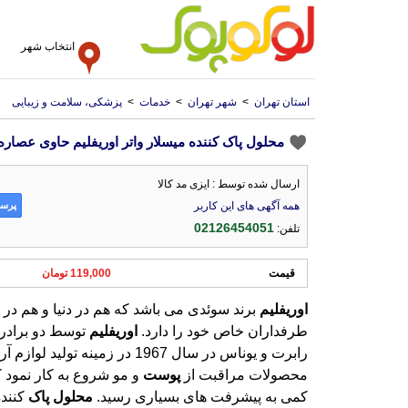
انتخاب شهر
استان تهران
>
شهر تهران
>
خدمات
>
پزشکی، سلامت و زیبایی
محلول پاک کننده میسلار واتر اوریفلیم حاوی عصار
ارسال شده توسط : ایزی مد کالا
پرسش
همه آگهی های این کاربر
02126454051
تلفن:
قیمت
119,000 تومان
اوریفلیم
برند سوئدی می باشد که هم در دنیا و هم در ا
طرفداران خاص خود را دارد.
اوریفلیم
توسط دو برادر 
رابرت و یوناس در سال 1967 در زمی
محصولات مراقبت از
پوست
و مو شروع به کار نمود 
کمی به پیشرفت های بسیاری رسید.
محلول
پاک
کنند