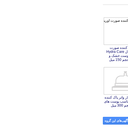
کننده صورت
دل Hydra Care
وست خشک و
1 میل
 واتر پاک کننده
مناسب پوست های
 میل
گهی‌های این گروه