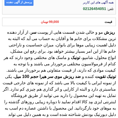
پرسش از آگهی دهنده
همه آگهی های این کاربر
02126454051
تلفن:
قیمت
99,000 تومان
ریزش
مو و خالی شدن قسمت هایی از پوست
سر
، از آزار دهنده
ترین مشکلات برای خانم ها و آقایان به حساب می آید که البته به
دلیل اهمیت زیبایی موها برای بانوان، میزان حساسیت و ناراحتی
خانم ها از این امر بسیار بیشتر خواهد بود. برای رفع این مشکل،
انواع محلول، شامپو،
تونیک
و ماسک های مختلفی وجود دارند که هر
کدام از فرمولاسیون مختلفی برخوردار می باشند و با توجه به
کیفیت موادی که دارند، از قیمت متفاوتی هم برخوردار می باشند.
تونیک
تقویت
کننده و
ضد
ریزش
موی
سر
هیرا
حجم
100
میل
، یکی
از نمونه ایرانی با کیفیت بالا می باشد که از نمونه های خارجی قیمت
مناسبتری دارد و البته از کارایی و اثر گذاری هم چیزی کم ندارد. اگر
تمایل به تهیه این محصول را دارید می توانید از طریق فروشگاه
اینترنتی ایزی مِد کالا اقدام نمایید تا دوباره زیبایی روزهای گذشته را
به موهای خود بازگردانید. این محصول با داشتن عصاره دم اسب به
دلیل دیورتیک بودنش شناخته شده است و به همین دلیل می تواند