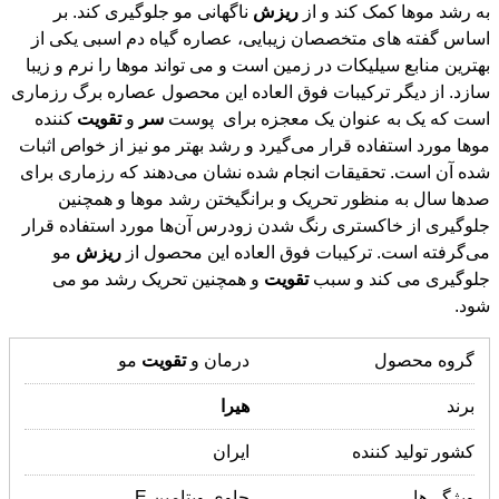
به رشد موها کمک کند و از
ریزش
ناگهانی مو جلوگیری کند. بر
اساس گفته های متخصصان زیبایی، عصاره گیاه دم اسبی یکی از
بهترین منابع سیلیکات در زمین است و می تواند موها را نرم و زیبا
سازد. از دیگر ترکیبات فوق العاده این محصول عصاره برگ رزماری
است که یک به عنوان یک معجزه برای پوست
سر
و
تقویت
کننده
مو‌ها مورد استفاده قرار می‌گیرد و رشد بهتر مو نیز از خواص اثبات
شده آن است. تحقیقات انجام شده نشان می‌دهند که رزماری برای
صد‌ها سال به منظور تحریک و برانگیختن رشد مو‌ها و همچنین
جلوگیری از خاکستری رنگ شدن زودرس آن‌ها مورد استفاده قرار
می‌گرفته است. ترکیبات فوق العاده این محصول از
ریزش
مو
جلوگیری می کند و سبب
تقویت
و همچنین تحریک رشد مو می
شود.
گروه محصول
درمان و
تقویت
مو
برند
هیرا
کشور تولید کننده
ایران
ویژگی‌ها
حاوی ویتامین E