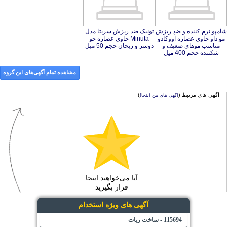
شامپو نرم کننده و ضد ریزش
مو داو حاوی عصاره آووکادو
مناسب موهای ضعیف و
تونیک ضد ریزش سریتا مدل
Minuta حاوی عصاره جو
دوسر و ریحان حجم 50 میل
شکننده حجم 400 میل
مشاهده تمام آگهی‌های این گروه
آگهی های مرتبط (
)
آگهی های من اینجا!
آیا می‌خواهید اینجا
قرار بگیرید
آگهی های ویژه استخدام
115694 - ساخت ربات