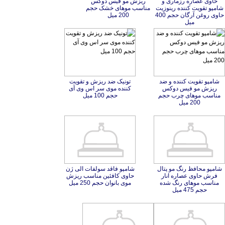
200 میل
میل
شامپو تقویت کننده و ضد
ریزش مو فیس دوکس
مناسب موهای چرب حجم
تونیک ضد ریزش و تقویت
کننده موی سر اس وی آی
حجم 100 میل
200 میل
شامپو محافظ رنگ مو پتال
فرش حاوی عصاره انار
مناسب موهای رنگ شده
شامپو فاقد سولفات الی ژن
حاوی کافئین مناسب ریزش
موی بانوان حجم 250 میل
حجم 475 میل