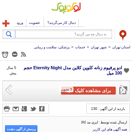
دنبال کار می‌گردید؟
عضویت
ورود
استان تهران
>
شهر تهران
>
خدمات
>
پزشکی، سلامت و زیبایی
ادو پرفیوم زنانه کلوین کلاین مدل Eternity Night حجم
5 سال
100 میل
پیش
3
تصویر
برای مشاهده کلیک کنید
بازدید از این آگهی : 130
ارسال شده توسط : ایزی مد کالا
پرسش از آگهی دهنده
همه آگهی های این کاربر