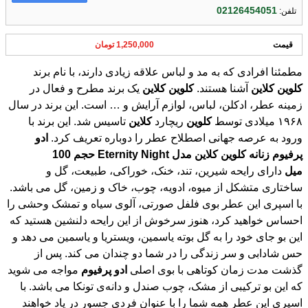
02126454051
تلفن:
قیمت
1,250,000 تومان
مطمئنا افرادی که به مد و لباس علاقه زیادی دارند، با نام برند
کلوین
کلاین
آشنا هستند.
کلوین
کلاین
یک برند مطرح و فعال در
زمینه عطر، ادکلن، لباس، لوازم آرایش و … است. این برند در سال
۱۹۶۸ میلادی توسط
کلوین
ریچارد
کلاین
تاسیس شد. این برند با
ورود به عرصه جهانی اصطلاح عطر را دوباره تعریف کرد.
ادو
پرفیوم
زنانه
کلوین
کلاین
مدل
Night
Eternity
حجم
100
میل
دارای رایحه شیرین، تند، خنک، خوراکی، طبیعت، گل و
ساختاری متشکل از میوه، ادویه، چوب، خاک و زمین، گل می باشد.
با اسپری این عطر بوی فلفل صورتی، آلوی سیاه و تمشک وحشی را
احساس خواهید کرد، هنوز سرخوش از این رایحه دلنشین هستید که
این بو جای خود را به گل بوته یاسمین، ویستریا و یاسمین می دهد و
حس شادابی و سر زندگی را در شما دو چندان می کند. پس از
گذشت مدت زمان کوتاهی با بوی اصلی
ادو
پرفیوم
مواجه می شوید
که این بو ترکیبی از مشک، چوب صندل و دانه‌ی تونکا می باشد. با
اسپری این عطر همه شما را با عنوان فردی جسور در یاد خواهند