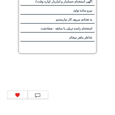
آگهی استخدام حسابدار و انباردار \(پاره وقت\)
نیرو ساده تولید
به تعدادی نیروی کار نیارمندیم
استخدام راننده تریلی با سابقه - صفادشت
شاطر ماهر میخام
تماس با ما
|
موتور جستجوی فرصت‌های شغلی
|
اخبار استخدام
|
استخدام‌های دولتی
|
استخدام‌
بانک‌ها و موسسات مالی
|
استخدام‌ نیروهای مسلح
|
استخدام‌ شرکت‌های معتبر
|
ایزی مد کالا
|
شبا
چیست؟
|
کد شبای بانک ملی
|
کد شبای بانک صادرات
|
کد شبای بانک تجارت
|
کد شبای بانک سپه
|
کد