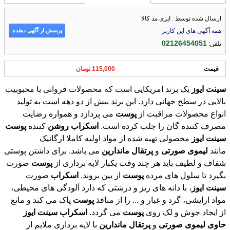
ارسال شده توسط : ایزی مد کالا
پرسش از آگهی دهنده
همه آگهی های این کاربر
02126454051
تلفن:
قیمت
115,000 تومان
سینت
ایوز
یک برند امریکایی است که محصولات فروانی با محبوبیت
بالایی در سطح جهانی دارد. این برند بیش از دو دهه است به تولید
انواع محصولات مراقبت از
پوست
می پردازد و همواره رضایت
مصرف کننده گان را جلب کرده است.
اسکراب
روشن
کننده
پوست
سینت
ایوز
محصولی تهیه شده از مواد اولیه کاملا ارگانیک
مانند
لیموی
صورتی
و
پرتقال
ماندارین
می باشد. برای داشتن پوستی
شفاف و لطیف باید هر چند وقت یکبار لایه برداری از
پوست
صورت
بگیرد تا سلول های مرده
پوست
از بین بروند.
اسکراب
صورت
سینت
ایوز
، با دانه های ریز و درشتی که دارد آلودگی های محیطی،
مواد ارایشی، گرد و غبار و ... را از منافذ
پوست
پاک می کند و مانع
از ایجاد جوش و لک روی
پوست
می گردد.
اسکراب
سینت
ایوز
حاوی
لیموی
صورتی
و
پرتقال
ماندارین
با لایه برداری ملایم از