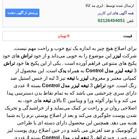
ارسال شده توسط : ایزی مد کالا
پرسش از آگهی دهنده
همه آگهی های این کاربر
02126454051
تلفن:
قیمت
0 تومان
برای اصلاح هیچ چیز به اندازه یک تیغ خوب و راحت مهم نیست.
شرکت
لیزر
این موضوع را به خوبی می‌داند و از خود
تراش
های خود
پکیج های متنوعی فراهم آورده است . یکی از این پکیج ها خود
تراش
3
تیغه
لیزر
مدل
Control
به همراه
یدک
است. این محصول از
کمپانی معتبر و معروف
لیزر
با
تیغه
تیز 3 لبه از جنس استیل ضد
زنگ است. خود
تراش
3
تیغه
لیزر
مدل
Control
بسته 4 عددی
دارای سری چرخشی می باشد که به تمام نقاط بدن دسترسی پیدا
می کند و با نوار آلوئه ورا و ویتامین E بالای
تیغه
های خود، به
اصلاحی روان تر و راحت تر کمک می‌نماید و از خراشیدگی و تحریک
شدن پوست جلوگیری می‌کند و بعد از اصلاح پوستی نرم را به شما
هدیه می دهد. همچنین این محصول دارای دسته ای با طراحی
ارگونومیک و ضد لغزش می باشد و در حین اصلاح روی پوست لیز
نمی خورد. خود
تراش
3
تیغه
لیزر
مدل
Control
بسته 4 عددی