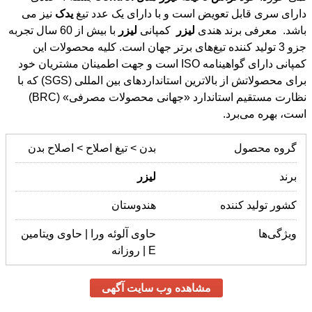
دارای سری قابل تعویض است و با دارای یک عدد تیغ
یدک
نیز می
باشد. معرفی برند هندی
لیزر
کمپانی
لیزر
با بیش از 60 سال تجربه
جزو 3 تولید کننده تیغ‌های برتر جهان است. کلیه محصولات این
کمپانی دارای گواهینامه ISO است و جهت اطمینان مشتریان خود
برای محصولاتش از بالاترین استانداردهای بین المللی (SGS) که با
نظارت مستقیم استاندارد «جهانی محصولات مصرفی» (BRC)
است، بهره می‌برد.
گروه محصول
بدن > تیغ اصلاح > اصلاح بدن
برند
لیزر
کشور تولید کننده
هندوستان
ویژگی‌ها
حاوی آلوئه ورا | حاوی ویتامین
E | روزانه
مشاهده وب سایت آگهی