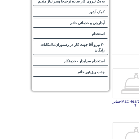
به یک نیروی کار ساده ترجیحا پسر نیاز مندیم
کمک آشپز
آبدارچی و خدماتی خانم
استخدام
۲۰ نیرو آقا جهت کار در رستوران/باامکانات
رایگان
استخدام سرایدار - خدمتکار
جذب ویزیتور خانم
جعبه کادویی Matt Heart-سایز
7