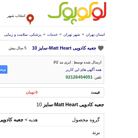
انتخاب شهر
استان تهران
>
شهر تهران
>
خدمات
>
پزشکی، سلامت و زیبایی
جعبه کادویی Matt Heart-سایز 10
5 سال پیش
ارسال شده توسط : ایزی مد کالا
پرسش
همه آگهی های این کاربر
02126454051
تلفن:
قیمت
0 تومان
جعبه
کادویی
Heart
Matt
-
سایز
10
گروه محصول
هدیه >
جعبه
کادویی
برند