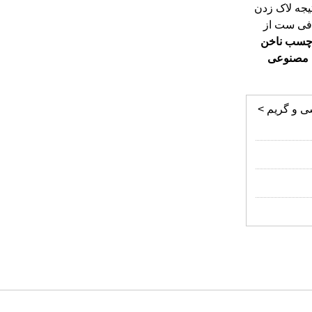
یجه لاک زدن
فی ست از
سب
ناخن
مصنوعی
ی و گریم >