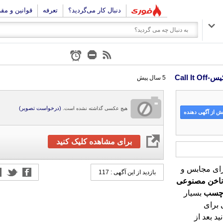
دنبال کار می‌گردید؟
تعرفه
قوانین و مق
5 سال پیش
(درخواست تصویر)
هیچ عکسی گذاشته نشده است.
 از آگهی دهنده
برای مشاهده کلیک کنید
ای مجابس و
بازدید از این آگهی : 117
ناخن
مصنوعی
سب
بسیار
قوی و همین طور لبه های سوهان خورده خود مشکلی برای
پرداخت‌های بعد از نصب ندارد و شما به راحتی می توانید بعد از