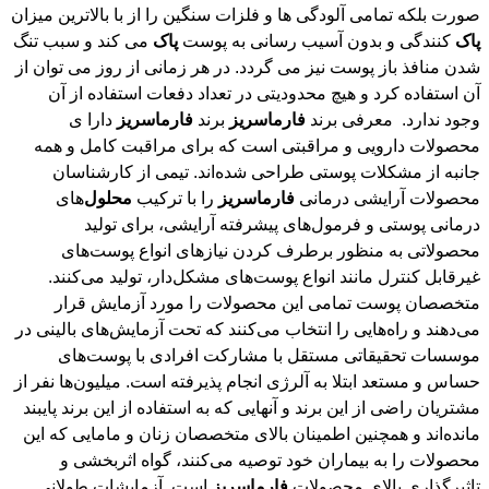
صورت بلکه تمامی آلودگی ها و فلزات سنگین را از با بالاترین میزان
پاک
کنندگی و بدون آسیب رسانی به پوست
پاک
می کند و سبب تنگ
شدن منافذ باز پوست نیز می گردد. در هر زمانی از روز می توان از
آن استفاده کرد و هیچ محدودیتی در تعداد دفعات استفاده از آن
وجود ندارد. معرفی برند
فارماسریز
برند
فارماسریز
دارا ی
محصولات دارویی و مراقبتی است که برای مراقبت کامل و همه
جانبه از مشکلات پوستی طراحی شده‌اند. تیمی از کارشناسان
محصولات آرایشی درمانی
فارماسریز
را با ترکیب
محلول
‌های
درمانی پوستی و فرمول‌های پیشرفته آرایشی، برای تولید
محصولاتی به منظور برطرف کردن نیازهای انواع پوست‌های
غیرقابل کنترل مانند انواع پوست‌های مشکل‌دار، تولید می‌کنند.
متخصصان پوست تمامی این محصولات را مورد آزمایش قرار
می‌دهند و راه‌هایی را انتخاب می‌کنند که تحت آزمایش‌های بالینی در
موسسات تحقیقاتی مستقل با مشارکت افرادی با پوست‌های
حساس و مستعد ابتلا به آلرژی انجام پذیرفته است. میلیون‌ها نفر از
مشتریان راضی از این برند و آنهایی که به استفاده از این برند پایبند
مانده‌اند و همچنین اطمینان بالای متخصصان زنان و مامایی که این
محصولات را به بیماران خود توصیه می‌کنند، گواه اثربخشی و
تاثیرگذاری بالای محصولات
فارماسریز
است. آزمایشات طولانی
مدت، عدم استفاده از حیوانات در آزمایش، اثربخشی، بی‌خطر بودن