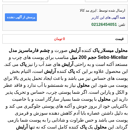
ارسال شده توسط : ایزی مد کالا
پرسش از آگهی دهنده
همه آگهی های این کاربر
02126454051
تلفن:
قیمت
0 تومان
محلول
میسلار
پاک
کننده
آرایش
صورت و
چشم
فارماسریز
مدل
Micellar
-
Sebo
حجم
200
میل
مناسب برای پوست های چرب و
مستعد آکنه است و به راحتی
آرایش
های ضد آب را نیز
پاک
می کند.
این محصول علاوه بر این که
پاک
کننده
آرایش
است، التیام بخش
پوست های حساس نیز می باشد و باعث ایجاد تحمل پذیری بالا برای
پوست می شود. این
محلول
نیاز به شستشو با آب ندارد و فاقد عطر
و الکل و پارابن است. اگر شما پوستی چرب، حساس و تحریک پذیر
دارید این
محلول
با پوست شما بسیار سازگار است و با خاصیت
باکتریایی خود از بروز جوش و آکنه های پوستی جلوگیری می کند و
به دلیل داشتن عصاره بابا آدم کاهش دهنده سوزش و قرمزی
پوست می باشد و حس طراوت و شادابی را به پوست شما بازمی
گرداند. این
محلول
یک
پاک
کننده کامل است که نه تنها
آرایش