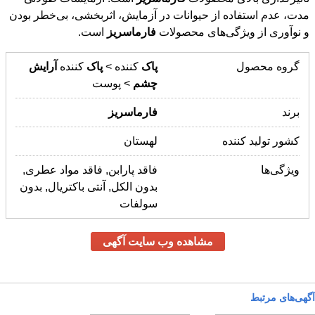
و نوآوری از ویژگی‌های محصولات
فارماسریز
است.
گروه محصول
پاک
کننده >
پاک
کننده
آرایش
چشم
> پوست
برند
فارماسریز
کشور تولید کننده
لهستان
ویژگی‌ها
فاقد پارابن, فاقد مواد عطری,
بدون الکل, آنتی باکتریال, بدون
سولفات
مشاهده وب سایت آگهی
آگهی‌های مرتبط