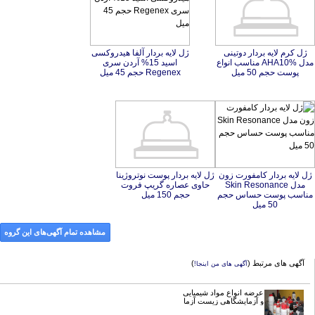
ژل کرم لایه بردار دوتینی
مدل AHA10% مناسب انواع
ژل لایه بردار آلفا هیدروکسی
اسید 15% آردن سری
پوست حجم 50 میل
Regenex حجم 45 میل
ژل لایه بردار کامفورت زون
مدل Skin Resonance
مناسب پوست حساس حجم
ژل لایه بردار پوست نوتروژینا
حاوی عصاره گریپ فروت
حجم 150 میل
50 میل
مشاهده تمام آگهی‌های این گروه
آگهی های مرتبط (
)
آگهی های من اینجا!
عرضه انواع مواد شیمیایی
و آزمایشگاهی زیست آزما