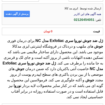
ارسال شده توسط : ایزی مد کالا
پرسش از آگهی دهنده
همه آگهی های این کاربر
02126454051
تلفن:
قیمت
0 تومان
ژل
ضد
جوش
نوروا
سری
Exfoliac
مدل
NC
برای درمان فوری
جوش
های ملتهب و دردناک در فروشگاه اینترنتی ایزی مدکالا
موجود می باشد. این محصول دارای ساختار ملایمی می باشد که
تسکین دهنده التهابات ناشی از بروز آکنه است و جای لک و قرمزی
به جا مانده را برطرف می کند.
ژل
ضد
جوش
نوروا
سری
Exfoliac
مدل
NC
خاصیت آنتی باکتریان دارد که ضمن درمان
جوش
های
موضعی با از بین بردن باکتری های سطح اپیدرم پوست از بروز
مجدد
جوش
و آکنه جلوگیری می کند. فرمولاسین این محصول به
گونه ای می باشد که در کنار سایر محصولات لایه بردار
نوروا
نیز
قابل استفاده است و در صورت استفاده روزانه در برابر آفتاب
حساسیتی ایجاد نمی کند.