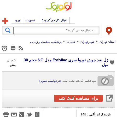
دنبال کار می‌گردید؟
عضویت
ورود
استان تهران
>
شهر تهران
>
خدمات
>
پزشکی، سلامت و زیبایی
ژل ضد جوش نوروا سری Exfoliac مدل NC حجم 30
5 سال
میل
پیش
(درخواست تصویر)
هیچ عکسی گذاشته نشده است.
برای مشاهده کلیک کنید
بازدید از این آگهی : 148