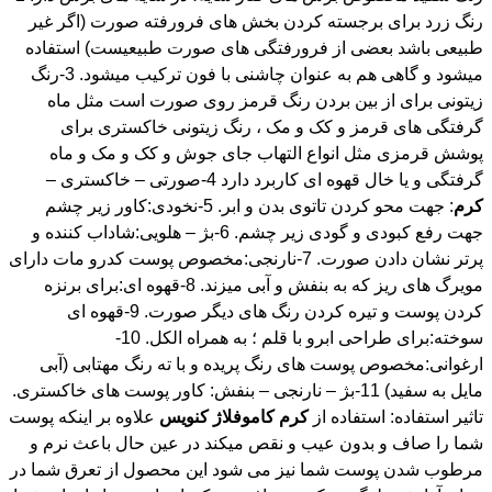
گرفتگی و یا خال قهوه ای کاربرد دارد 4-صورتی – خاکستری –
کرم
: جهت محو کردن تاتوی بدن و ابر. 5-نخودی:کاور زیر چشم
جهت رفع کبودی و گودی زیر چشم. 6-بژ – هلویی:شاداب کننده و
پرتر نشان دادن صورت. 7-نارنجی:مخصوص پوست کدرو مات دارای
مویرگ های ریز که به بنفش و آبی میزند. 8-قهوه ای:برای برنزه
کردن پوست و تیره کردن رنگ های دیگر صورت. 9-قهوه ای
سوخته:برای طراحی ابرو با قلم ؛ به همراه الکل. 10-
ارغوانی:مخصوص پوست های رنگ پریده و با ته رنگ مهتابی (آبی
مایل به سفید) 11-بژ – نارنجی – بنفش: کاور پوست های خاکستری.
تاثیر استفاده: استفاده از
کرم
کاموفلاژ
کنویس
علاوه بر اینکه پوست
شما را صاف و بدون عیب و نقص میکند در عین حال باعث نرم و
مرطوب شدن پوست شما نیز می شود این محصول از تعرق شما در
زمان آرایش جلوگیری کرده و بافتی سبک با دوام و زیبا را برای شما
ایجاد می کند . کلیه محصولات موجود در فروشگاه اینترنتی ایزی
مدکالا اورجینال بوده و همراه با ضمانت اصل بودن کالا به شما