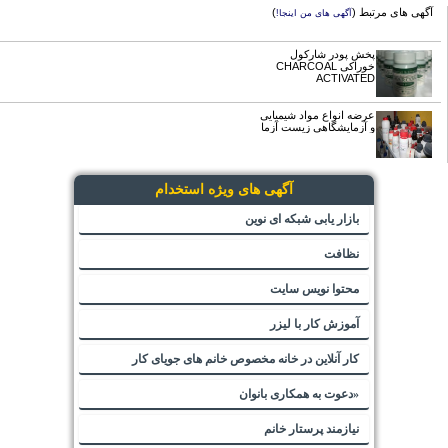
آگهی های مرتبط (
)
آگهی های من اینجا!
پخش پودر شارکول
خوراکی CHARCOAL
ACTIVATED
عرضه انواع مواد شیمیایی
و آزمایشگاهی زیست آزما
آگهی های ویژه استخدام
بازار یابی شبکه ای نوین
نظافت
محتوا نویس سایت
آموزش کار با لیزر
کار آنلاین در خانه مخصوص خانم های جویای کار
«دعوت به همکاری بانوان
نیازمند پرستار خانم