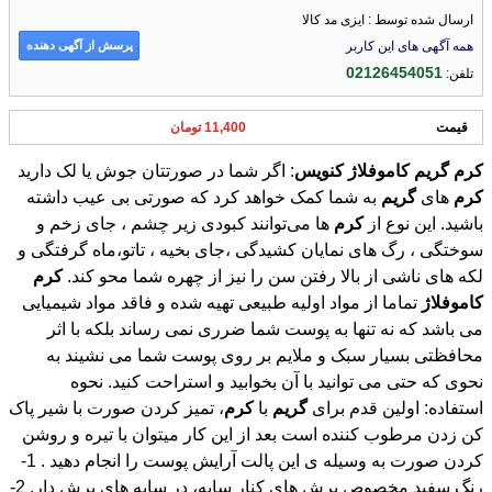
ارسال شده توسط : ایزی مد کالا
پرسش از آگهی دهنده
همه آگهی های این کاربر
02126454051
تلفن:
قیمت
11,400 تومان
کرم
گریم
کاموفلاژ
کنویس
: اگر شما در صورتتان جوش یا لک دارید
کرم
های
گریم
به شما کمک خواهد کرد که صورتی بی عیب داشته
باشید. این نوع از
کرم
ها می‌توانند کبودی زیر چشم ، جای زخم و
سوختگی ، رگ های نمایان کشیدگی ،جای بخیه ، تاتو،ماه گرفتگی و
لکه های ناشی از بالا رفتن سن را نیز از چهره شما محو کند.
کرم
کاموفلاژ
تماما از مواد اولیه طبیعی تهیه شده و فاقد مواد شیمیایی
می باشد که نه تنها به پوست شما ضرری نمی رساند بلکه با اثر
محافظتی بسیار سبک و ملایم بر روی پوست شما می نشیند به
نحوی که حتی می توانید با آن بخوابید و استراحت کنید. نحوه
استفاده: اولین قدم برای
گریم
با
کرم
، تمیز کردن صورت با شیر پاک
کن زدن مرطوب کننده است بعد از این کار میتوان با تیره و روشن
کردن صورت به وسیله ی این پالت آرایش پوست را انجام دهید . 1-
رنگ سفید مخصوص برش های کنار سایه، در سایه های برش دار. 2-
رنگ زرد برای برجسته کردن بخش های فرورفته صورت (اگر غیر
طبیعی باشد بعضی از فرورفتگی های صورت طبیعیست) استفاده
میشود و گاهی هم به عنوان چاشنی با فون ترکیب میشود. 3-رنگ
زیتونی برای از بین بردن رنگ قرمز روی صورت است مثل ماه
گرفتگی های قرمز و کک و مک ، رنگ زیتونی خاکستری برای
پوشش قرمزی مثل انواع التهاب جای جوش و کک و مک و ماه