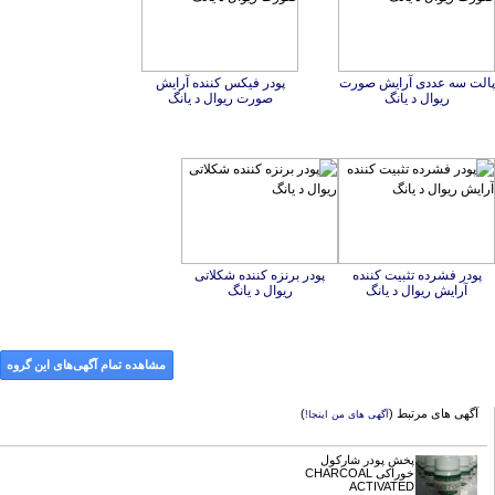
پالت سه عددی آرایش صورت
پودر فیکس کننده آرایش
ریوال د یانگ
صورت ریوال د یانگ
پودر فشرده تثبیت کننده
پودر برنزه کننده شکلاتی
آرایش ریوال د یانگ
ریوال د یانگ
مشاهده تمام آگهی‌های این گروه
آگهی های مرتبط (
)
آگهی های من اینجا!
پخش پودر شارکول
خوراکی CHARCOAL
ACTIVATED