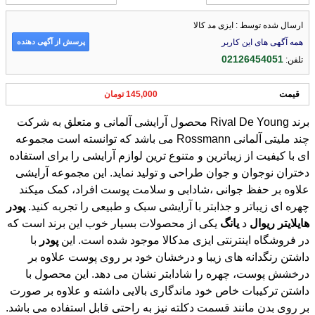
ارسال شده توسط : ایزی مد کالا
پرسش از آگهی دهنده
همه آگهی های این کاربر
02126454051
تلفن:
قیمت
145,000 تومان
برند Rival De Young محصول آرایشی آلمانی و متعلق به شرکت
چند ملیتی آلمانی Rossmann می باشد که توانسته است مجموعه
ای با کیفیت از زیباترین و متنوع ترین لوازم آرایشی را برای استفاده
دختران نوجوان و جوان طراحی و تولید نماید. این مجموعه آرایشی
علاوه بر حفظ جوانی ،شادابی و سلامت پوست افراد، کمک میکند
چهره ای زیباتر و جذابتر با آرایشی سبک و طبیعی را تجربه کنید.
پودر
هایلایتر
ریوال
د
یانگ
یکی از محصولات بسیار خوب این برند است که
در فروشگاه اینترنتی ایزی مدکالا موجود شده است. این
پودر
با
داشتن رنگدانه های زیبا و درخشان خود بر روی پوست علاوه بر
درخشش پوست، چهره را شادابتر نشان می دهد. این محصول با
داشتن ترکیبات خاص خود ماندگاری بالایی داشته و علاوه بر صورت
بر روی بدن مانند قسمت دکلته نیز به راحتی قابل استفاده می باشد.