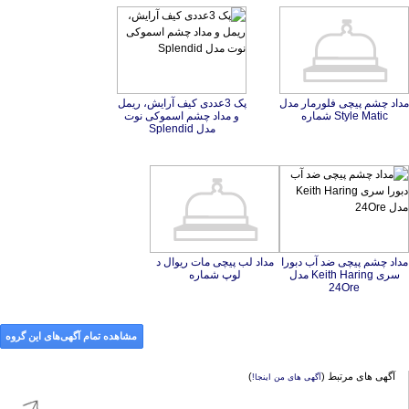
مداد چشم پیچی فلورمار مدل
پک 3عددی کیف آرایش، ریمل
و مداد چشم اسموکی نوت
Style Matic شماره
مدل Splendid
مداد چشم پیچی ضد آب دبورا
سری Keith Haring مدل
مداد لب پیچی مات ریوال د
لوپ شماره
24Ore
مشاهده تمام آگهی‌های این گروه
آگهی های مرتبط (
)
آگهی های من اینجا!