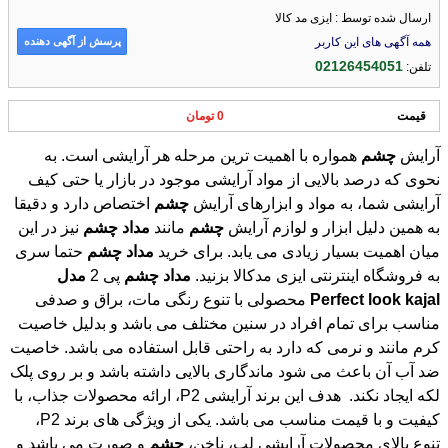
ارسال شده توسط : ایزی مد کالا
پرسش از آگهی دهنده
همه آگهی های این کاربر
02126454051
تلفن:
قیمت
0 تومان
آرایش
چشم
همواره با اهمیت ترین مرحله هر آرایشی است. به
نحوی که درصد بالایی از مواد آرایشی موجود در بازار یا حتی کیف
آرایشی شما، به مواد و ابزارهای آرایش
چشم
اختصاص دارد و دقیقا
به همین دلیل ابزار و لوازم آرایش
چشم
مانند
مداد
چشم
نیز در این
میان اهمیت بسیار زیادی می یابد. برای خرید
مداد
چشم
حتما سری
به فروشگاه اینترنتی ایزی مدکالا بزنید.
مداد
چشم
پی 2
مدل
kajal
look
Perfect
محصولی با تنوع رنگی مات، براق و صدفی
مناسب برای تمام افراد در سنین مختلف می باشد و بدلیل خاصیت
کرم مانند و نرمی که دارد به راحتی قابل استفاده می باشد. خاصیت
ضد آب آن باعث می شود ماندگاری بالایی داشته باشد و بر روی پلک
لکه ایجاد نکند. هدف این برند آرایشی P2، ارائه محصولات جذاب، با
کیفیت و با قیمت مناسب می باشد. یکی از ویژگی های برند P2،
تنوع بالای محصولات آرایشی لب، ناخن،
چشم
و صورت می باشد و
همچنین با داشتن لاین تخصصی و درمانی ناخن توانسته است تمام
نیازهای آرایشی مشتریان خود را، در سراسر دنیا برطرف نماید؛