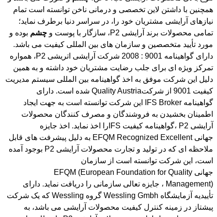
تمامی محصولات برند آرایشی P2، سازگار با پوست و
چشم
بوده و
مورد تأیید متخصصین و سازمان های بین المللی کیفیت می باشد.
دارای گواهینامه 9001 : 2008 شرکت آرایشی اتریشی P2، همواره
تمرکز ویژه ای برای جلب رضایت مشتریان خود داشته و به همین
دلیل این شرکت موفق به اخذ گواهینامه بین المللی سیستم مدیریت
کیفیت 9001 از شرکتQuality Austria شده است. دارای
گواهینامه IFS Broker این شرکت توانسته است به جهت ایجاد
اطمینان بخشیدن به فروشندگان و مصرف کنندگان محصولات
آرایشی P2 ،گواهینامه کیفیت IFSرا اخذ نماید. اخذ جایزه
جهانی EFQM Recognized Excellent به دلیل پیشرفت های قابل
ملاحظه ای که در تولید و تجارت محصولات آرایشی P2 بوجود آمده
است، این شرکت توانسته است از سازمان
جهانی EFQM (European Foundation for Quality
Management) ، جایزه تعالی سازمانی را دریافت نماید. دارای
تأییدیه آزمایشگاه Wessling Gmbh گروه Wessling که یک شرکت
پیشتاز در زمینه کنترل کیفیت محصولات آرایشی می باشد، به
صورت منظم مواد اولیه و محصولات آرایشی P2 را مطابق با