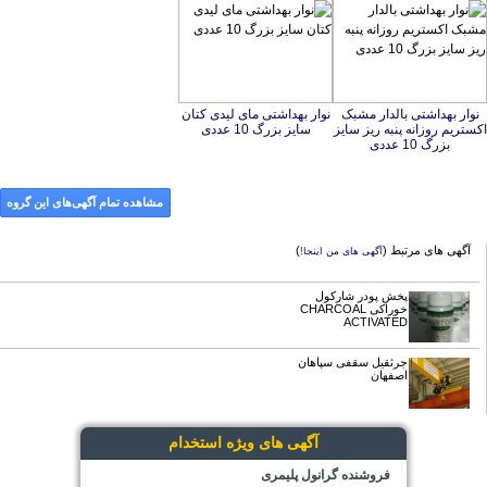
نوار بهداشتی بالدار مشبک
اکستریم روزانه پنبه ریز سایز
نوار بهداشتی مای لیدی کتان
سایز بزرگ 10 عددی
بزرگ 10 عددی
مشاهده تمام آگهی‌های این گروه
آگهی های مرتبط (
)
آگهی های من اینجا!
پخش پودر شارکول
خوراکی CHARCOAL
ACTIVATED
جرثقیل سقفی سپاهان
اصفهان
آگهی های ویژه استخدام
فروشنده گرانول پلیمری