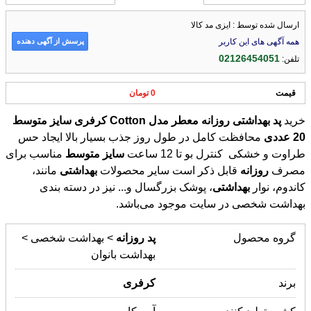
ارسال شده توسط : ایزی مد کالا
پرسش از آگهی دهنده
همه آگهی های این کاربر
02126454051
تلفن:
قیمت
0 تومان
خرید
پد
بهداشتی
روزانه
معطر
مدل
Cotton
کرفری
سایز
متوسط
20
عددی
محافظت کامل در طول روز جذب بسیار بالا ایجاد حس
طراوت و خشکی کنترل بو تا 12 ساعت
سایز
متوسط
مناسب برای
مصرف
روزانه
قابل ذکر است سایر محصولات
بهداشتی
مانند،
کاندوم، نوار
بهداشتی
، پوشک بزرگسال و... نیز در دسته بندی
بهداشت شخصی در سایت موجود می‌باشد.
گروه محصول
پد
روزانه
> بهداشت شخصی >
بهداشت بانوان
برند
کرفری