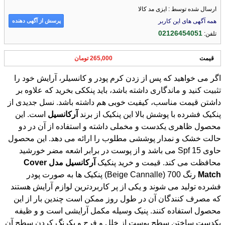
ارسال شده توسط : ایزی مد کالا
پرسش از آگهی دهنده
همه آگهی های این کاربر
02126454051
تلفن:
قیمت
265,000 تومان
اگر می خواهید که پس از زدن کرم پودر و کانسیلر، آرایش خود را
تثبیت کنید و ماندگاری داشته باشد، باید پنککی بخرید که علاوه بر
داشتن قیمت مناسب، کیفیت خوبی هم داشته باشد. نسل جدیدی از
پنکیک فشرده با پوشش بالا این پنکیک از برند
آرکانسیل
است. این
محصول ظاهری یکدست و مخملی داشته و استفاده از آن در دو
حالت خشک و نمدار پوششی مطلوب را ارائه می دهد. این محصول
حاوی Spf 15 می باشد و از پوست در برابر اشعه مضر خورشید
محافظت می کند. قیمت و خرید پنکیک
آرکانسیل
مدل
Cover
Match
رنگ 700 (Beige Cannalle) پنکیک ها به صورت پودر
فشرده تولید می شوند و یکی از پر کاربردترین لوازم آرایش هستند
که مصرف کنندگان آن در طول روز ممکن است چندین بار از این
محصول استفاده کنند. پنیک وسیله مکمل آرایشی است و و ظیفه
یکدست ساختن سطح پوست از خلل و فرج و یکرنگ کردن سطح آن