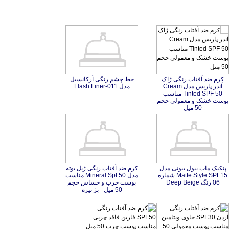
کرم ضد آفتاب رنگی ژاک
آندر پاریس مدل Cream
Tinted SPF 50 مناسب
پوست خشک و معمولی حجم
خط چشم رنگی آرکانسیل
مدل Flash Liner-011
50 میل
پنکیک مات بیول بیوتی مدل
Matte Style SPF15 شماره
کرم ضد آفتاب رنگی ژیل بوته
مدل Mineral Spf 50 مناسب
پوست چرب و حساس حجم
06 رنگ Deep Beige
50 میل - بژ تیره