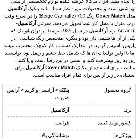
بهداشتی است و محصولات مورد نظر شما، مانند پنکیک
آرکانسیل
مدل
Match
Cover
رنگ 700 (Beige Cannalle) را در اسرع وقت
درب منزل یا محل کار شما تحویل می‌دهد. معرفی
آرکانسیل
-
Arcancil برند
آرکانسیل
در سال 1935 توسط برادران هَولیک که
یکی از آن ها شیمی دان بود و دیگری متخصص رنگ شناسی، در
پاریس تاسیس گردید. در ابتدا یک کسب و کار کوچک محسوب میشد
اما با اولین تولیدات آن ها که شامل خط چشم و ریمل بود، توانستند
روز به روز پیشرفت کنند و اسمی در بین رقبا دست و پا کنند.
مناسب برای استفاده از پنکیک
Match
Cover
آرکانسیل
برای
استفاده در زیر آرایش برای تمام افراد مناسب است.
گروه محصول
پنکک
> آرایشی و گریم > آرایش
صورت
برند
آرکانسیل
کشور تولید کننده
فرانسه
ویژگی‌ها
پوشانندگی بالا