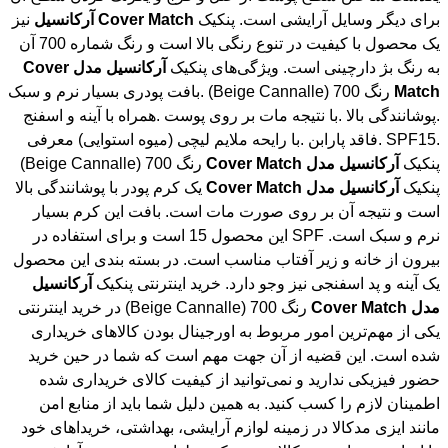
برای دیگر وسایل آرایشی است. پنکیک
Match
Cover
آرکانسیل
نیز
یک محصول با کیفیت در تنوع رنگی بالا است و رنگ شماره 700 آن
به رنگ بژ دارچینی است. ویژگی‌های پنکیک
آرکانسیل
مدل
Cover
Match
رنگ 700 (Beige Cannalle) .بافت پودری بسیار نرم و سبک
.پوشانندگی بالا .با نتیجه مات بر روی پوست .همراه با آینه و اسفنج
.SPF15 .فاقد پارابن .با رایحه ملایم لیچی (میوه استوایی) معرفی
پنکیک
آرکانسیل
مدل
Match
Cover
رنگ 700 (Beige Cannalle)
پنکیک
آرکانسیل
مدل
Match
Cover
یک کرم پودر با پوشانندگی بالا
است و نتیجه آن بر روی صورت مات است. بافت این کرم بسیار
نرم و سبک است. SPF این محصول 15 است و برای استفاده در
بیرون از خانه و زیر آفتاب مناسب است. در بسته بندی این محصول
یک آینه و پد اسفنجی نیز وجو دارد. خرید اینترنتی پنکیک
آرکانسیل
مدل
Match
Cover
رنگ 700 (Beige Cannalle) در خرید اینترنتی
یکی از مهم‌ترین امور مربوط به اورجینال بودن کالاهای خریداری
شده است. این قضیه از آن جهت مهم است که شما در حین خرید
حضور فیزیکی ندارید و نمی‌توانید از کیفیت کالای خریداری شده
اطمینان لازم را کسب کنید. به همین دلیل شما باید از منابع امن
مانند ایزی مدکالا در زمینه لوازم آرایشی، بهداشتی، خریداهای خود
را انجام دهید. ایزی مدکالا عرضه کننده لوازم تخخصصی آرایشی