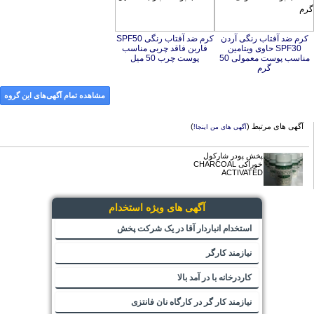
کرم ضد آفتاب رنگی آردن
SPF30 حاوی ویتامین
مناسب پوست معمولی 50
کرم ضد آفتاب رنگی SPF50
فاربن فاقد چربی مناسب
پوست چرب 50 میل
گرم
مشاهده تمام آگهی‌های این گروه
آگهی های مرتبط (
)
آگهی های من اینجا!
پخش پودر شارکول
خوراکی CHARCOAL
ACTIVATED
آگهی های ویژه استخدام
استخدام انباردار آقا در یک شرکت پخش
نیازمند کارگر
کاردرخانه با در آمد بالا
نیازمند کار گر در کارگاه نان فانتزی