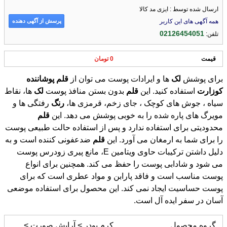
ارسال شده توسط : ایزی مد کالا
پرسش از آگهی دهنده
همه آگهی های این کاربر
02126454051
تلفن:
قیمت
0 تومان
برای پوشش
لک
ها و ایرادات پوست می توان از
قلم
پوشاننده
کوزارت
استفاده کنید. این
قلم
بدون بستن منافذ پوست
لک
ها، نقاط
سیاه ، جوش های کوچک ، جای زخم، قرمزی ها،
رنگ
رفتگی ها و
مویرگ های پاره شده را به خوبی پوشش می دهد. این
قلم
محدودیتی برای استفاده ندارد و پس از استفاده حالت طبیعی پوست
را برای شما به ارمغان می آورد. این
قلم
ضدعفونی کننده است و به
دلیل داشتن ترکیبات حاوی ویتامین E، مانع پیری زودرس پوست
می شود و شادابی پوست را حفظ می کند. همچنین برای انواع
پوست مناسب است و فاقد پارابن و مواد عطری است که برای
پوست حساسیت ایجاد نمی کند. این محصول برای استفاده موضعی
آسان در سفر ایده آل است.
گروه محصول
کرم پودر > آرایش صورت >