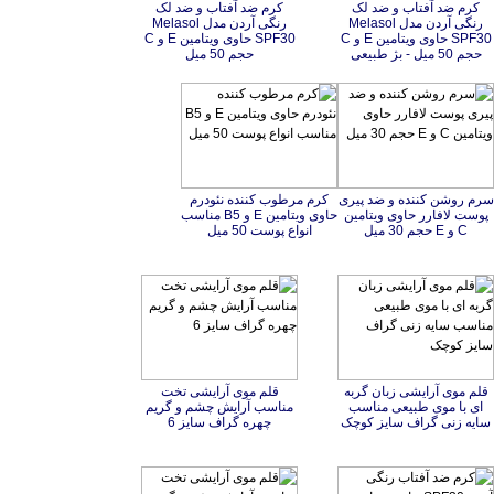
کرم ضد آفتاب و ضد لک
رنگی آردن مدل Melasol
SPF30 حاوی ویتامین E و C
کرم ضد آفتاب و ضد لک
رنگی آردن مدل Melasol
SPF30 حاوی ویتامین E و C
حجم 50 میل - بژ طبیعی
حجم 50 میل
سرم روشن کننده و ضد پیری
پوست لافارر حاوی ویتامین
کرم مرطوب کننده نئودرم
حاوی ویتامین E و B5 مناسب
C و E حجم 30 میل
انواع پوست 50 میل
قلم موی آرایشی زبان گربه
ای با موی طبیعی مناسب
قلم موی آرایشی تخت
مناسب آرایش چشم و گریم
سایه زنی گراف سایز کوچک
چهره گراف سایز 6