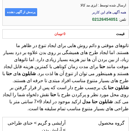
ارسال شده توسط : ایزی مد کالا
پرسش از آگهی دهنده
همه آگهی های این کاربر
02126454051
تلفن:
قیمت
0 تومان
تاتوهای موقتی و دائم روش هایی برای ایجاد تنوع در ظاهر ما
هستند. اما ایجاد طرح های همیشگی بر روی بدن علاوه بر درد بسیار
زیاد، از بین بردن آن ها نیز هزینه بسیار زیادی دارد. اما تاتوهای
موقت مانند
حنا
برای مدت زمان کوتاهی با کمترین هزینه قابل ایجاد
هستند و همینطور می توان از تنوع آن ها لذت برد.
شابلون
های
حنا
با
طرح های بسیار متنوع مناسب افراد مبتدی تا حرفه ای هستند.
شابلون
حنا
یک برچسب طرح دار است که پس از قرار گرفتن بر
روی محل مورد نظر و پرکردن طرح با
حنا
نقش دلخواه شما را ایجاد
می کند.
شابلون
حنا
مدل
ارکید موجود در ابعاد 9×7 سانتی متر با
طراحی های بسیار متنوع مناسب تمام سلیقه ها است.
گروه محصول
آرایشی و گریم > حنای طراحی
> آرایش بدن