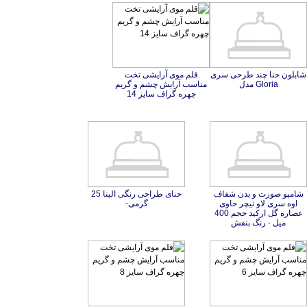
شابلون حنا چند طرحی سری
قلم موی آرایشی تخت
مناسب آرایش چشم و گریم
Gloria مدل
چهره گراف سایز 14
شامپو صورت و بدن شفاف
اوه سری لاو نیچر حاوی
عصاره گل ارکید حجم 400
حنای طراحی رنگی الینا 25
گرمی-
میل - رنگ بنفش