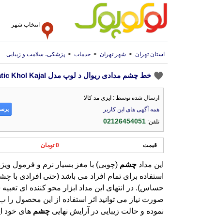
انتخاب شهر
استان تهران
>
شهر تهران
>
خدمات
>
پزشکی، سلامت و زیبایی
خط چشم مدادی ریوال د لوپ مدل Dramatic Khol Kajal-شماره
ارسال شده توسط : ایزی مد کالا
پرسش
همه آگهی های این کاربر
02126454051
تلفن:
قیمت
0 تومان
این مداد
چشم
(چوبی) با مغز بسیار نرم و فرمول وی
استفاده برای تمام افراد می باشد (حتی افر
حساس). در انتهای این مداد ابزار محو کننده ای 
صورت نیاز می توانید اثر استفاده از این محصول 
نموده و حالت زیبایی در آرایش نهایی
چشم
های خود ایج
محصول در سه رنگ مشکی، ط
استفاده با هر تم رنگ
میکند. برند  De Loop Young
به شرکت چند ملیتی آلمانی
مجموعه ای با کیفیت از زیباتر
استفاده دختران نوجوان و جو
آرایشی علاوه بر حفظ جوانی
میکند چهره ای زیباتر و جذا
کنید.شرکت تجارت گستر کان
دارو جمهوری اسلامی ایران ت