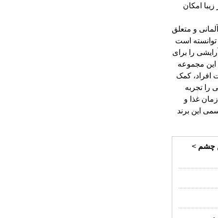
چشم
>
م,