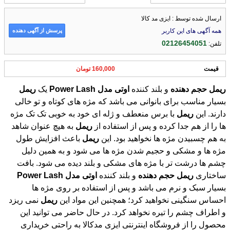
ارسال شده توسط : ایزی مد کالا
پرسش از آگهی دهنده
همه آگهی های این کاربر
02126454051
تلفن:
قیمت
160,000 تومان
ریمل
حجم
دهنده
و بلند کننده
اوتی
مدل
Lash
Power
یک
ریمل
بسیار مناسب برای بانوانی می باشد که مژه های کوتاه و تو خالی
دارند. این
ریمل
با برس منعطف و ژله ای خود به خوبی تک تک مژه
ها را از هم جدا کرده و پس از استفاده از
ریمل
به هیچ عنوان شاهد
به هم چسبیدن مژه ها نخواهید بود. این
ریمل
باعث افزایش طول
مژه ها و مشکی و حجیم شدن مژه ها می شود و به همین دلیل
چشم ها درشت تر با مژه های مشکی و بلند دیده می شود. بافت
ساختاری
ریمل
حجم
دهنده
و بلند کننده
اوتی
مدل
Lash
Power
بسیار سبک و نرم می باشد و پس از استفاده بر روی مژه ها
احساس سنگینی نخواهید کرد؛ همچنین این مواد این
ریمل
نمی ریزد
و اطراف چشم را تیره نخواهد کرد. در حال حاضر می توانید این
محصول را از فروشگاه اینترنتی ایزی مدکالا به راحتی خریداری