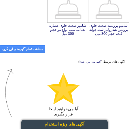
شامپو پروتئینه صحت حاوی
پروتئین هیدرولیز شده جوانه
شامپو صحت حاوی عصاره
نعنا مناسب انواع مو حجم
گندم حجم 300 میل
300 میل
مشاهده تمام آگهی‌های این گروه
آگهی های مرتبط (
)
آگهی های من اینجا!
آیا می‌خواهید اینجا
قرار بگیرید
آگهی های ویژه استخدام