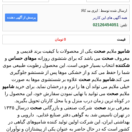
ارسال شده توسط : ایزی مد کالا
پرسش از آگهی دهنده
همه آگهی های این کاربر
02126454051
تلفن:
قیمت
0 تومان
شامپو
ملايم
صحت
یکی از محصولات با کیفیت برند قدیمی و
معروف
صحت
می باشد که برای شتشوی روزانه
موهای
حساس
و
شکننده
انتخاب بسیار خوبی است. این محصول رطوبت طبیعی موی
شما را حفظ می کند و از خشکی موها پس از شستشو جلوگیری
می کند.
شامپو
ملايم
صحت
علاوه بر شستشوی موها به صورت
خیلی ملایم می تواند آن ها را نرم و درخشان نماید. برای خرید
شامپو
ملايم
صحت
می توانید با نهایی نمودن سفارش خود، این محصول را
در کوتاه ترین زمان درب منزل و یا محل کارتان تحویل بگیرید.
معرفی برند
صحت
شرکت صنعتی و بازرگانی
صحت
درسال ١٣٣٥
در تهران تاسيس شد. به گواهی دفتر صنایع غذایی، دارویی و
بهداشتی ایران، این شرکت اولین تولید کننده شامپوهای گیاهی در
کشور است که در حال حاضر به عنوان يكی از پيشتازان و نوآوران
صنعت شوينده و يكی از بزرگترين و معتبرترين شركت های بخش
خصوصی ايران در زمينه توليد محصولات شوينده، بهداشتی و