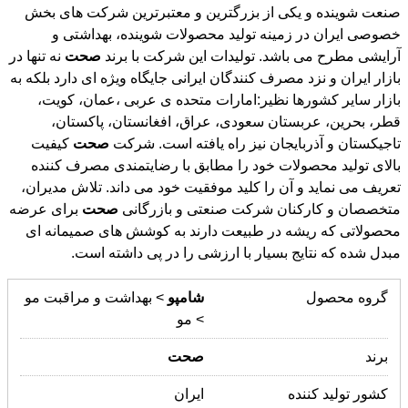
آرايشی مطرح می باشد. توليدات اين شركت با برند
صحت
نه تنها در
بازار ايران و نزد مصرف كنندگان ايرانی جايگاه ویژه ای دارد بلکه به
بازار سایر کشورها نظیر:امارات متحده ی عربی ،عمان، کویت،
قطر، بحرین، عربستان سعودی، عراق، افغانستان، پاکستان،
تاجیکستان و آذربایجان نيز راه يافته است. شركت
صحت
كيفيت
بالای توليد محصولات خود را مطابق با رضايتمندی مصرف كننده
تعريف می نمايد و آن را كليد موفقيت خود می داند. تلاش مديران،
متخصصان و كاركنان شرکت صنعتی و بازرگانی
صحت
برای عرضه
محصولاتی كه ريشه در طبيعت دارند به كوشش های صميمانه ای
مبدل شده كه نتايج بسيار با ارزشی را در پی داشته است.
گروه محصول
شامپو
> بهداشت و مراقبت مو
> مو
برند
صحت
کشور تولید کننده
ایران