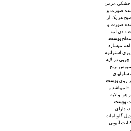
نده صورت و
ضیح هر یک از
ده صورت و
TEW را (از دست دادن آب
 سطح
پوست
،
کاهش میدهد و تنظیم هیدراتاسیون سطح اپیدرم را فراهم میسازد
زی استراتوم
هبود فعالیت چربی در لایه
ر سلول روغن سبوس برنج
 روغن برنج به سلولهای
از روی
پوست
بر می دارد. در ضمن سرشار از کل گروه ویتامین B و E میباشد و
مغذی و ترمیم کننده است. گلیسیرین جاذب رطوبت از هوا و لایه
بت
پوست
، دارای
گلوتامات
 آنیونی.
.