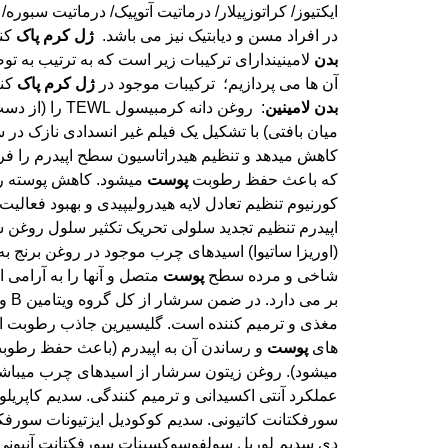
در افراد مسن و دیابتیک نیز می باشد.
ژل
کرم
پاک
کن
بدن
لامینیندارای ترکیبات زیر است که به ترتیب به تو
آن ها می پردازیم؛ ترکیبات موجود در
ژل
کرم
پاک
کنن
بدن
لامینین
: روغن دانه کرمبیسول L
میان بافتی) با تشکیل یک فیلم غیر انسدادی نازک در
که باعث حفظ رطوبت
پوست
میشود. کاهش پوسته ری
کورنیوم تنظیم تعادل لایه هیدرولیپیدی و ب
اپیدرم تنظیم تجدید سلولی تحریک تکثی
(اوریزا ساتیوا) اسیدهای چرب موجود در
شاخی و مرده سطح
پوست
متصل و آنها را به آرامی 
های
پوست
و رساندن آن به اپیدرم (باعث حفظ رطو
میشود). روغن زیتون سرشار از اسیدهای چرب میباشد
عملکرد آنتی اکسیدانی و ترمیم کنندگی. سدیم کاپریلودیل 
سورفکتانت کاتیونی. سدیم کوکودیل ایزتیونات سورفکتانت
دی سدیم لوریل سولفوسوکسینات سورفکتانت آنیونی