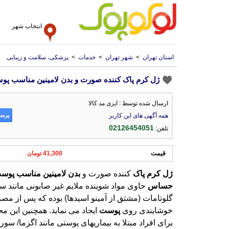
انتخاب شهر
استان تهران
>
شهر تهران
>
خدمات
>
پزشکی، سلامت و زیبایی
ژل کرم پاک کننده صورت و بدن لامینین مناسب پوست
ارسال شده توسط : ایزی مد کالا
پرسش
همه آگهی های این کاربر
02126454051
تلفن:
قیمت
41,300 تومان
ژل
کرم
پاک
کننده صورت و
بدن
لامینین
مناسب
پوس
حساس
حاوی مواد شوینده ملایم غیر صابونی مانند س
گلوتامات (مشتق از آمینو اسیدها) بوده که پس ا
خوشایندی روی
پوست
ایجاد می نماید. همچنین این 
برای افراد مبتلا به بیماریهای پوستی مانند اگزما/ سور
ایکتیوز/ کراتوزپیلار/ درماتیت آتوپیک/ درماتیت سبوره/ خش