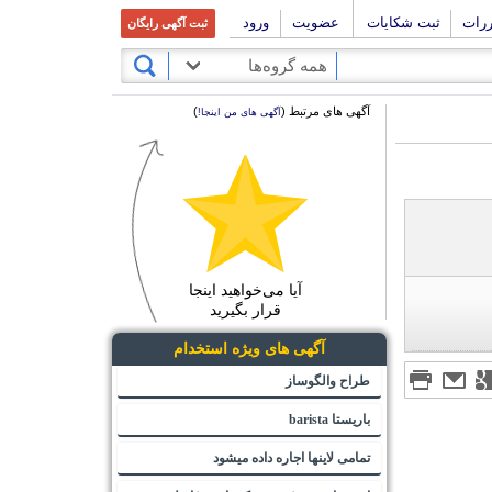
ررات
ثبت شکایات
عضویت
ورود
ثبت آگهی رایگان
همه گروه‌ها
آگهی های مرتبط (
)
آگهی های من اینجا!
آیا می‌خواهید اینجا
قرار بگیرید
آگهی های ویژه استخدام
طراح والگوساز
باریستا barista
تمامی لاینها اجاره داده میشود