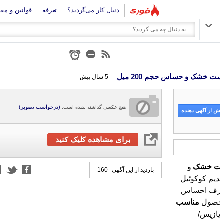
دنبال کار می‌گردید؟
تعرفه
قوانین و مق
 خشک و حساس حجم 200 میل
5 سال پیش
(درخواست تصویر)
هیچ عکسی گذاشته نشده است.
 از آگهی دهنده
برای مشاهده کلیک کنید
ت
خشک
و
بازدید از این آگهی : 160
دیم کوکوئیل
ز مصرف احساس
محصول
مناسب
یازیس/
کی مزمن