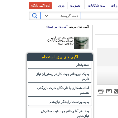
ررات
ثبت شکایات
عضویت
ورود
ثبت آگهی رایگان
همه گروه‌ها
آگهی های مرتبط (
)
آگهی های من اینجا!
پخش پودر شارکول
خوراکی CHARCOAL
ACTIVATED
آگهی های ویژه استخدام
صندوقدار
به یک نیروخانم جهت کار در رستوران نیاز
داریم
آماده همکاری با دارندگان کارت بازرگانی
هستیم
به یه وردست ارایشگر نیازمندم
به 3 نفر آقا و خانم جهت ثبت سفارش
نیازمندیم