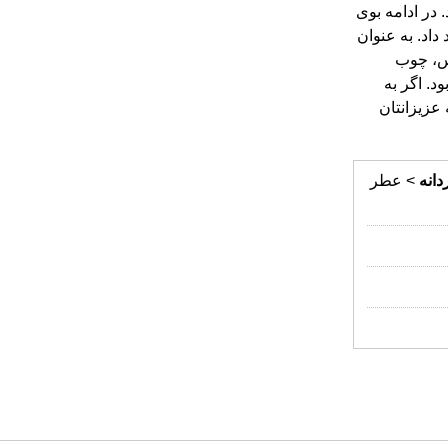
دانه
> عطر