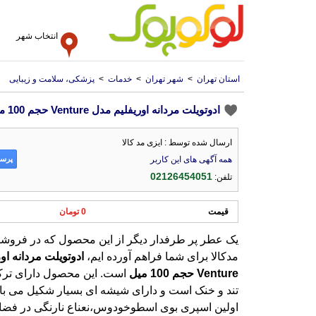
انتخاب شهر
استان تهران
>
شهر تهران
>
خدمات
>
پزشکی، سلامت و زیبایی
ادوتویلت مردانه اوریفلیم مدل Venture حجم 100 میل
ارسال شده توسط : ایزی مد کالا
پرسش
همه آگهی های این کاربر
02126454051
تلفن:
قیمت
0 تومان
یک عطر پر طرفدار دیگر از این محصول که در فروشگ
مدکالا برای شما فراهم آورده ایم،
ادوتویلت
مردانه
او
Venture
حجم
100
میل
است. این محصول دارای ترکی
تند و خنک است و دارای شیشه ای بسیار شک
اولین اسپری بوی اسطوخودوس،نعناع نارن
شود که حس طراوت و شادی را در شما ایجاد می
ریحان، جوزهندی نت میانی این عطر را تشکیل خو
نت های آخر این عطر بوی رایحه چوب س
صدرخت تانکا خواهد داشت که بسیار خوشایند 
دنبال یک عطر خاص با رایحه خوش برای هدیه 