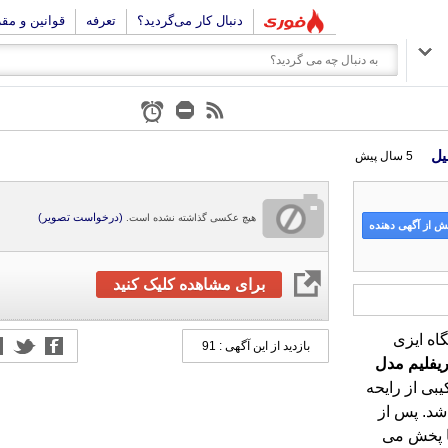
دنبال کار می‌گردید؟
تعرفه
قوانین و مق
5 سال پیش
(درخواست تصویر)
هیچ عکسی گذاشته نشده است.
 از آگهی دهنده
برای مشاهده کلیک کنید
اه ایزی
بازدید از این آگهی : 91
ریفلیم
مدل
بی از رایحه
یل می باشد. پس از
گی در فضا پخش می
 کند. در ادامه بوی
اهند داد. به عنوان
رو، خس خس، چوب
خواهد بود. اگر به
دادن به عزیزانتان