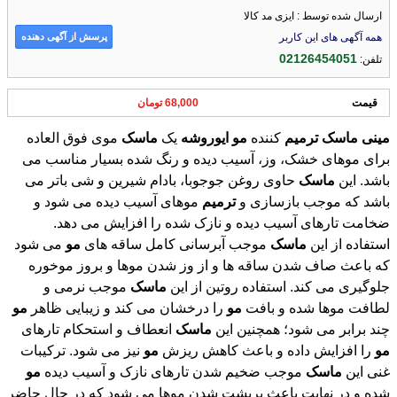
ارسال شده توسط : ایزی مد کالا
پرسش از آگهی دهنده
همه آگهی های این کاربر
02126454051
تلفن:
قیمت
68,000 تومان
مینی
ماسک
ترمیم
کننده
مو
ایوروشه
یک
ماسک
موی فوق العاده
برای موهای خشک، وز، آسیب دیده و رنگ شده بسیار مناسب می
باشد. این
ماسک
حاوی روغن جوجوبا، بادام شیرین و شی باتر می
باشد که موجب بازسازی و
ترمیم
موهای آسیب دیده می شود و
ضخامت تارهای آسیب دیده و نازک شده را افزایش می دهد.
استفاده از این
ماسک
موجب آبرسانی کامل ساقه های
مو
می شود
که باعث صاف شدن ساقه ها و از وز شدن موها و بروز موخوره
جلوگیری می کند. استفاده روتین از این
ماسک
موجب نرمی و
لطافت موها شده و بافت
مو
را درخشان می کند و زیبایی ظاهر
مو
چند برابر می شود؛ همچنین این
ماسک
انعطاف و استحکام تارهای
مو
را افزایش داده و باعث کاهش ریزش
مو
نیز می شود. ترکیبات
غنی این
ماسک
موجب ضخیم شدن تارهای نازک و آسیب دیده
مو
شده و در نهایت باعث پرپشت شدن موها می شود که در حال حاضر