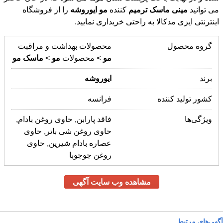
می توانید
مینی
ماسک
ترمیم
کننده
مو
ایوروشه
را از فروشگاه
اینترنتی ایزی مدکالا به راحتی خریداری نمایید.
گروه محصول
محصولات بهداشت و مراقبت
مو
> محصولات
مو
>
ماسک
مو
برند
ایوروشه
کشور تولید کننده
فرانسه
ویژگی‌ها
فاقد پارابن, حاوی روغن بادام,
حاوی روغن شی باتر, حاوی
عصاره بادام شیرین, حاوی
روغن جوجوبا
مشاهده وب سایت آگهی
آگهی‌های مرتبط