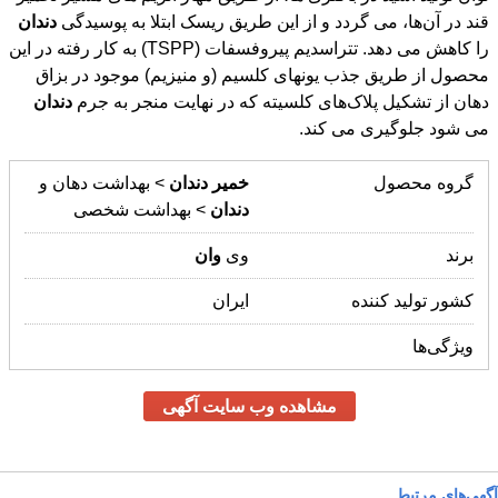
قند در آن‌ها، می گردد و از این طریق ریسک ابتلا به پوسیدگی
دندان
را کاهش می دهد. تتراسديم پيروفسفات (TSPP) به کار رفته در این
محصول از طریق جذب يونهای كلسيم (و منيزيم) موجود در بزاق
دهان از تشكيل پلاک‌های كلسيته كه در نهايت منجر به جرم
دندان
می شود جلوگيری می كند.
گروه محصول
خمیر
دندان
> بهداشت دهان و
دندان
> بهداشت شخصی
برند
وی
وان
کشور تولید کننده
ایران
ویژگی‌ها
مشاهده وب سایت آگهی
آگهی‌های مرتبط