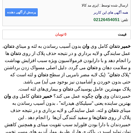
ارسال شده توسط : ایزی مد کالا
پرسش از آگهی دهنده
همه آگهی های این کاربر
02126454051
تلفن:
قیمت
0 تومان
خمیر
دندان
کامل وی
وان
بدون آسيب رساندن به لثه و ميناي
دندان
،
عمل سايندگي و لايه برداري و در نتیجه حذف پلاک از روی
دندان
ها
را انجام دهد و با دارابودن فرمولاسیون ویژه سبب افزایش بهداشت
و سلامت دهان و
دندان
می گردد. دليل اصلی مسواک زدن برداشتن
“پلاک
دندان
” (يک لايه مضر نامریی از سطح
دندان
و لثه است كه
حتی بدون خوردن و آشاميدن نيز بوجود می آيد) می باشد.
پلاک مهمترين عامل پوسيدگی
دندان
و بيماری‌های لثه است.
خمیردندان وی
وان
چگونه عمل می کند؟
خمیر
دندان
کامل وی
وان
بهترين ساينده یعنی “سيليكای هیدراته” ، بدون آسيب رساندن به
مينای
دندان
و لثه، عمل سايندگی و لايه برداری و در نتیجه حذف
پلاک از روی
دندان
‌ها و سفید کنندگی آن‌ها را انجام دهد . این
خمیردندان با دارا بودن فلوراید سبب تقویت مینای و همچنین کاهش
توان تولید اسید در باکتری ها، از طریق مهار آنزیم های مسیر تخمیر