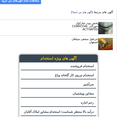
مشاهده تمام آگهی‌های این گروه
آگهی های مرتبط (
)
آگهی های من اینجا!
پخش پودر شارکول
خوراکی CHARCOAL
ACTIVATED
جرثقیل سقفی سپاهان
اصفهان
آگهی های ویژه استخدام
استخدام فروشنده
استخدام نیروی کار گلخانه وباغ
سرآشپز
مشاور وپشتیبان
رحم اجاره
درآمد بالا منتظر شماست/ استخدام مشاور املاک آقایان