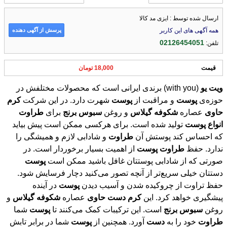
ارسال شده توسط : ایزی مد کالا
پرسش از آگهی دهنده
همه آگهی های این کاربر
02126454051
تلفن:
قیمت
18,000 تومان
ویت
یو
(with you) برندی ایرانی است که محصولات مختلفش در
حوزه‌ی
پوست
و مراقبت از
پوست
شهرت دارد. در این شرکت
کرم
حاوی
عصاره
شکوفه
گیلاس
و روغن
سبوس
برنج
برای
طراوت
انواع
پوست
تولید شده است. برای هرکسی ممکن است پیش بیاید
که احساس کند پوستش آن
طراوت
و شادابی لازم و همیشگی را
ندارد. حفظ
طراوت
پوست
از اهمیت بسیار برخوردار است. در
صورتی که از شادابی پوستتان غافل باشید ممکن است
پوست
دستتان خیلی سریع‌تر از آنچه تصور می‌کنید دچار فرسایش شود.
حفظ تراوت از چروکیده شدن و آسیب دیدن
پوست
در آینده
پیشگیری خواهد کرد. این
کرم
دست
حاوی
عصاره
شکوفه
گیلاس
و
روغن
سبوس
برنج
است. این ترکیبات کمک می‌کنند تا
پوست
شما
طراوت
خود را به
دست
آورد. همچنین از
پوست
شما در برابر تابش
آفتاب محافظت می‌کنند. یکی دیگر از کاربردهای مهم این محصول