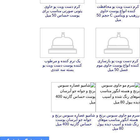
کرم دست ویت یو محافظت
کننده انواع پوست حاوی
رزهیپ و ویتامین C حجم 50
کرم دست ویت یو حاوی
پئونی صورتی مناسب برای
پوست حساس 50 میل
میل
کرم دست ویت یو بازسازی
کننده انواع پوست حاوی موم
پک نرم کننده و مرطوب
کننده پوست دست ویت یو
عسل 50 میل
بسته سه عددی
سرم مو حاوی سبوس برنج و
هسته انگور مناسب موهای
رنگ شده و آسیب دیده بیول
شامپو عصاره سبوس برنج و
جوانه جو آبرسان پوست
حساس گارنیه 400 میل
80 میل