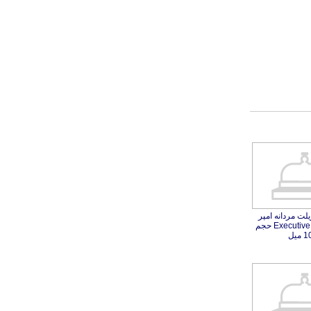
یلت مردانه امپر
 Executive حجم
میل