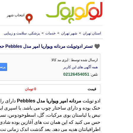
انتخاب شهر
استان تهران
>
شهر تهران
>
خدمات
>
پزشکی، سلامت و زیبایی
تستر ادوتویلت مردانه ویواریا امپر مدل Pebbles حجم 100 میل
ارسال شده توسط : ایزی مد کالا
پرسش
همه آگهی های این کاربر
02126454051
تلفن:
قیمت
0 تومان
ادو تویلت
مردانه
امپر
ویواریا
مدل
Pebbles
دارای را
خنک بوده و دارای ساختار چ
نبض یا لباستان بوی مرکبات
حس می کنید که این همان نت
اطرافیانتان هدیه می دهد. 
کنار رفته و جای خود را به
چوب، مشک و چوب های معط
کنید که حال و هوایتان را 
نظیر عنبر، مشک را استشما
بالایی است و شما و اطراف