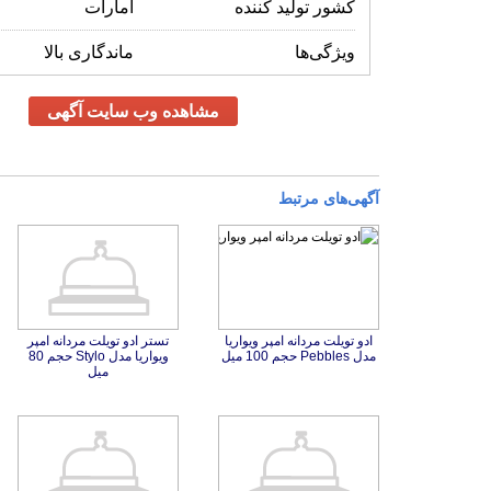
کشور تولید کننده
امارات
ویژگی‌ها
ماندگاری بالا
مشاهده وب سایت آگهی
آگهی‌های مرتبط
ادو تویلت مردانه امپر ویواریا
تستر ادو تویلت مردانه امپر
ویواریا مدل Stylo حجم 80
مدل Pebbles حجم 100 میل
میل