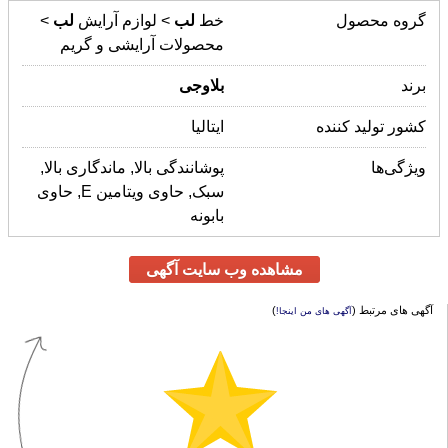
گروه محصول
خط
لب
> لوازم آرایش
لب
>
محصولات آرایشی و گریم
برند
بلاوجی
کشور تولید کننده
ایتالیا
ویژگی‌ها
پوشانندگی بالا, ماندگاری بالا,
سبک, حاوی ویتامین E, حاوی
بابونه
مشاهده وب سایت آگهی
آگهی های مرتبط (
)
آگهی های من اینجا!