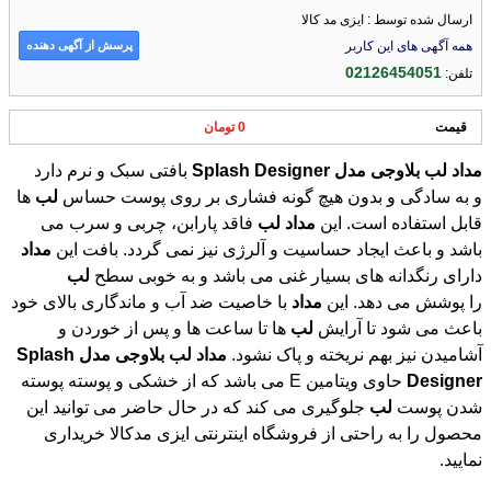
ارسال شده توسط : ایزی مد کالا
پرسش از آگهی دهنده
همه آگهی های این کاربر
02126454051
تلفن:
قیمت
0 تومان
مداد
لب
بلاوجی
مدل
Designer
Splash
بافتی سبک و نرم دارد
و به سادگی و بدون هیچ گونه فشاری بر روی پوست حساس
لب
ها
قابل استفاده است. این
مداد
لب
فاقد پارابن، چربی و سرب می
باشد و باعث ایجاد حساسیت و آلرژی نیز نمی گردد. بافت این
مداد
دارای رنگدانه های بسیار غنی می باشد و به خوبی سطح
لب
را پوشش می دهد. این
مداد
با خاصیت ضد آب و ماندگاری بالای خود
باعث می شود تا آرایش
لب
ها تا ساعت ها و پس از خوردن و
آشامیدن نیز بهم نریخته و پاک نشود.
مداد
لب
بلاوجی
مدل
Splash
Designer
حاوی ویتامین E می باشد که از خشکی و پوسته پوسته
شدن پوست
لب
جلوگیری می کند که در حال حاضر می توانید این
محصول را به راحتی از فروشگاه اینترنتی ایزی مدکالا خریداری
نمایید.