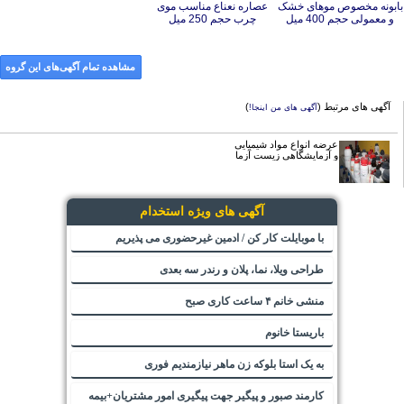
و معمولی حجم 400 میل
چرب حجم 250 میل
مشاهده تمام آگهی‌های این گروه
آگهی های مرتبط (
)
آگهی های من اینجا!
عرضه انواع مواد شیمیایی
و آزمایشگاهی زیست آزما
آگهی های ویژه استخدام
با موبایلت کار کن / ادمین غیرحضوری می پذیریم
طراحی ویلا، نما، پلان و رندر سه بعدی
منشی خانم ۴ ساعت کاری صبح
باریستا خانوم
به یک استا بلوکه زن ماهر نیازمندیم فوری
کارمند صبور و پیگیر جهت پیگیری امور مشتریان+بیمه