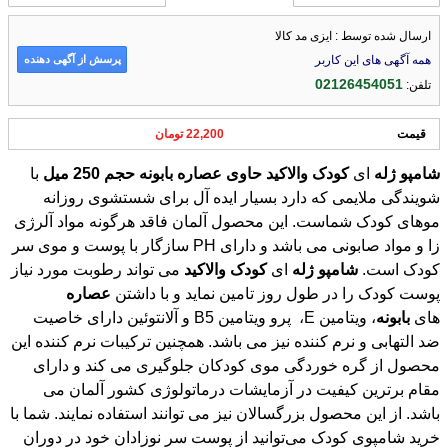
ارسال شده توسط : ایزی مد کالا
پرسش از آگهی دهنده
همه آگهی های این کاربر
02126454051
تلفن:
قیمت
22,200 تومان
شامپو
ژله
ای
كودک
والاكید
حاوی
عصاره
بابونه
حجم
250
میل
با
شویندگی ملایمی که دارد بسیار ایده آل برای شستشوی روزانه
موهای کودک شماست. این محصول آلمان فاقد هرگونه مواد آلرژی
زا و مواد صابونی می باشد و دارای PH سازگار با پوست و موی سر
کودک است.
شامپو
ژله
ای
كودک
والاكید
می تواند رطوبت مورد نیاز
پوست کودک را در طول روز تامین نماید و با داشتن
عصاره
های
بابونه
، ویتامین E، پرو ویتامین B5 و آلانتوئین دارای خاصیت
ضد التهابی و نرم کننده نیز می باشد. همچنین ترکیبات نرم کننده این
محصول از گره خوردگی موی کودکان جلوگیری می کند و دارای
مقام برترین کیفیت در آزمایشات درماتولوژی کشور آلمان می
باشد. از این محصول بزرگسالان نیز می توانند استفاده نمایند. شما با
خرید شامپوی کودک می‌توانید از پوست سر نوزادان خود در دوران
کودکی محافظت کنید و باعث جلوگیری کردن از خشکی پوست سر
فرزندانتان شوید. شما می‌توانید با مراجعه به فروشگاه اینترنتی ایزی