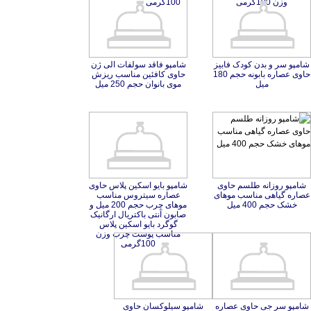
وزن 100گرمی
100گرمی
شامپو سر و بدن کودک فابیز
حاوی عصاره بابونه حجم 180
شامپو فاقد سولفات الی ژن
حاوی کافئین مناسب ریزش
میل
موی بانوان حجم 250 میل
شامپو روزانه طلسم حاوی
عصاره گیاهی مناسب موهای
شامپو بایو اسکین پلاس حاوی
عصاره سیتروس مناسب
موهای چرب حجم 200 میل و
صابون آنتی باکتریال ارگانیک
گوگرد بایو اسکین پلاس
مناسب پوست چرب وزن
خشک حجم 400 میل
100گرمی
شامپو سر جی حاوی عصاره
بابونه مخصوص موهای خشک
شامپو سيلوكسان حاوی
عصاره نعناع مناسب موی