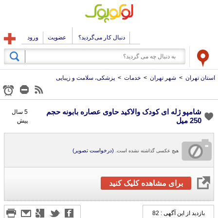
دنبال کار می‌گردید؟
عضویت
ورود
استان تهران
>
شهر تهران
>
خدمات
>
پزشکی، سلامت و زیبایی
شامپو ژله ای كودک والاكید حاوی عصاره بابونه حجم
5 سال
250 میل
پیش
(درخواست تصویر)
هیچ عکسی گذاشته نشده است.
برای مشاهده کلیک کنید
بازدید از این آگهی : 82