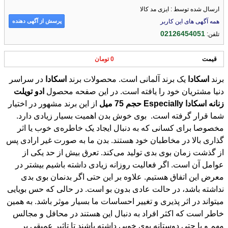
ارسال شده توسط : ایزی مد کالا
پرسش از آگهی دهنده
همه آگهی های این کاربر
02126454051
تلفن:
قیمت
0 تومان
برند
اسکادا
یک برند آلمانی است. محصولات برند
اسکادا
در سراسر
دنیا مشتریان خود را یافته است. در این صفحه محصول
ادو
تویلت
زنانه
اسکادا
Especially
حجم
75
میل
از این برند مشهور در اختیار
شما قرار گرفته است. بوی خوش بدن اهمیت بسیار زیادی دارد.
مخصوصا برای کسانی که به دنبال ایجاد یک خاطره‌ی خوب یا اثر
گذاری بالا در مخاطبان خود هستند. بدن ما به صورت غیر ارادی پس
از گذشت زمان بوی بدی تولید می‌کند. تعرق بیش از حد یکی از
عوامل آن است. اگر فعالیت روزانه زیادی داشته باشیم بیشتر در
معرض این اتفاق هستیم. علاوه بر این حتی اگر بدنمان بوی بدی
نداشته باشد، در حالت عادی بدون بو است. در حالی که حس بویایی
میتواند در اثر پذیری و تغییر احساسات ما بسیار موثر باشد. به همین
خاطر است که اکثر افراد به دنبال این هستند در محافل و مجالس
مهم و یا حتی دوستانه بوی خوبی داشته باشند تا تاثیر عمیقی بر