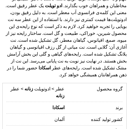
مخاطبان و همراهان خوب بگذارند.
ادو
تویلت
یک عطر رقیق است.
معنی این کلمه‌ی فرانسوی آب معطر است. به دلیل رقیق بودن،
ادوتویلت‌ها قیمت کمتری نیز دارند. با استفاده از این عطر سه نت
بویایی را تجربه خواهید کرد. لازم به ذکر است که نوع رایحه‌ی این
محصول شیرین، خوراکی، طبیعت و گل است. ساختار رایحه نیز از
میوه، صمغ، اقیانوس، گیاهان معطر، گل تشکیل شده است. نت
آغازی آن: گلابی است. نت میانی از گل رزف اقیانوسی و گیاهان
یلانگ تشکیل شده است. رایحه‌های گیاهی و گلی این بخش آرامش
بخش هستند. در نهایت نیز نوبت به نت پایانی می‌رسد. این نت از
مشک تشکیل شده است. رایحه‌های عطر
اسکادا
حضور شما را در
ذهن همراهانتان همیشگی خواهد کرد.
گروه محصول
عطر > ادوتویلت
زنانه
> عطر
زنانه
برند
اسکادا
کشور تولید کننده
آلمان