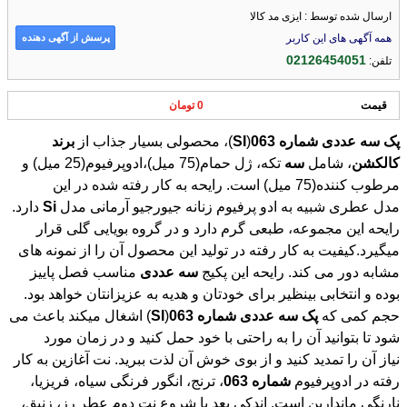
ارسال شده توسط : ایزی مد کالا
پرسش از آگهی دهنده
همه آگهی های این کاربر
02126454051
تلفن:
قیمت
0 تومان
پک
سه
عددی
شماره
063
(
SI
)، محصولی بسیار جذاب از
برند
کالکشن
، شامل
سه
تکه، ژل حمام(75 میل)،ادوپرفیوم(25 میل) و
مرطوب کننده(75 میل) است. رایحه به کار رفته شده در این
مدل عطری شبیه به ادو پرفیوم زنانه جیورجیو آرمانی مدل
Si
دارد.
رایحه این مجموعه، طبعی گرم دارد و در گروه بویایی گلی قرار
میگیرد.کیفیت به کار رفته در تولید این محصول آن را از نمونه های
مشابه دور می کند. رایحه این پکیج
سه
عددی
مناسب فصل پاییز
بوده و انتخابی بینظیر برای خودتان و هدیه به عزیزانتان خواهد بود.
حجم کمی که
پک
سه
عددی
شماره
063
(
SI
) اشغال میکند باعث می
شود تا بتوانید آن را به راحتی با خود حمل کنید و در زمان مورد
نیاز آن را تمدید کنید و از بوی خوش آن لذت ببرید. نت آغازین به کار
رفته در ادوپرفیوم
شماره
063
، ترنج، انگور فرنگی سیاه، فریزیا،
نارنگی ماندارین است. اندکی بعد با شروع نت دوم عطر رز، زنبق،
گل اوسمانتوس به مشامتان می‌رسد و در نهات نت ماندگار
آن وانیل، نعناع هندی و رایحه های چوبی خواهد بود. شما می‌توانید
ان محصول زیبا و با کیفیت را از ایزی مدکالا تهیه فرمایید و به