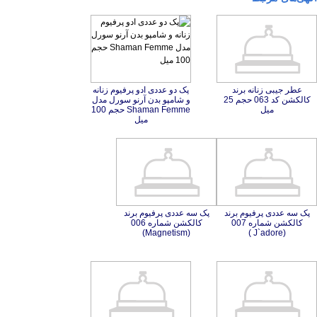
عطر جیبی زنانه برند
کالکشن کد 063 حجم 25
پک دو عددی ادو پرفیوم زنانه
و شامپو بدن آرنو سورل مدل
Shaman Femme حجم 100
میل
میل
پک سه عددی پرفیوم برند
کالکشن شماره 007
پک سه عددی پرفیوم برند
کالکشن شماره 006
(Magnetism)
(J`adore )