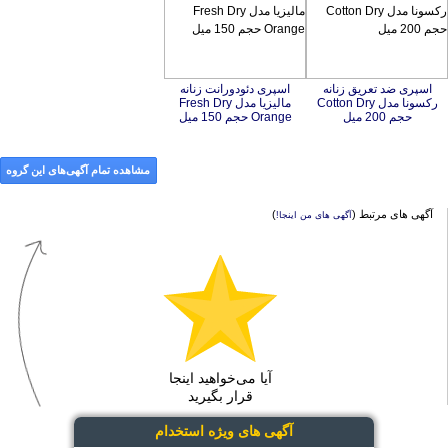
اسپری ضد تعریق زنانه
رکسونا مدل Cotton Dry
اسپری دئودورانت زنانه
ماليزيا مدل Fresh Dry
حجم 200 میل
Orange حجم 150 میل
مشاهده تمام آگهی‌های این گروه
آگهی های مرتبط (
)
آگهی های من اینجا!
آیا می‌خواهید اینجا
قرار بگیرید
آگهی های ویژه استخدام