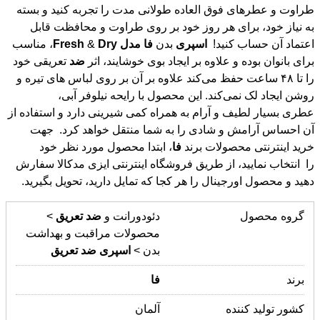
اعتماد آن حساب کنید!
اسپری
بدن
فا
مدل
Dry
&
Fresh
، مناسب
برای بانوان بوده و علاوه بر ایجاد بوی خوشایند، اثر
ضد
تعریقی خود
را تا ۴۸ ساعت حفظ می‌کند علاوه بر آن بر روی لباس های تیره و
روشن ایجاد لک نمی‌کند. این محصول با رایحه نیلوفر آبی،
عطری بسيار لطيف و آرام به همراه کمی شيرينی دارد و استفاده از
آن احساس آرامش و شادی را به شما منتقل خواهد کرد. جهت
خرید اینترنتی محصولات برند
فا
، ابتدا محصول مورد نظر خود
را انتخاب نمایید، از طریق فروشگاه اینترنتی ایزی مدکالا سفارش
دهید و محصول اورجینال را هر کجا که تمایل دارید، تحویل بگیرید.
گروه محصول
دئودورانت و
ضد
تعریق
>
محصولات مراقبت و بهداشت
بدن >
اسپری
ضد
تعریق
برند
فا
کشور تولید کننده
آلمان