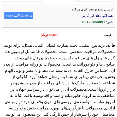
ارسال شده توسط : ایزی مد کالا
پرسش از آگهی دهنده
همه آگهی های این کاربر
02126454051
تلفن:
قیمت
45,000 تومان
فا
یک برند بین المللی، تحت نظارت کمپانی آلمانی هنکل، برای تولید
محصولات مراقبت شخصی است. محصولات
فا
شامل لوسیون ها،
کرم ها و ژل های مراقبت از پوست و همچنین ژل های دوش،
صابون ها و دئو دورانت ها است. محصولات نوآورانه مراقبت از بدن
آن، احساس خارق العاده ای به شما می دهد و با عطر و بویی الهام
بخش، تجربه‌ای زیبا برای شما به ارمغان خواهد آورد.
فا
یکی از
شناخته شده ترین مارک ها در دنیای مراقبت از بدن و پیشرو در
بازار اروپا است. محصولات آن را می توان در سراسر جهان، در
مناطقی مانند اروپا، خاورمیانه و آسیا و اقیانوسیه یافت.
فا
تا به
امروز توانسته بواسطه‌ی بررسی‌های بدون وقفه‌ی خود در زمینه‌ی
ارائه‌ی محصولاتی با فن‌آوری‌های نوین، طراوت بخش و نوآورانه،
مخاطبان خود را سرشار از حس تازگی کند. این محصول می‌توانید
طراوت و عطرهای فوق العاده طولانی مدت را تجربه کنید و بسته
به نیاز خود، برای هر روز خود بر روی طراوت و محافظت قابل