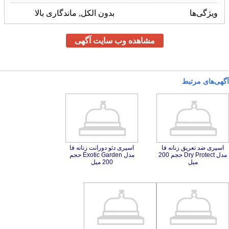
ویژگی‌ها
بدون الکل, ماندگاری بالا
مشاهده وب سایت آگهی
آگهی‌های مرتبط
اسپری ضد تعریق زنانه فا
مدل Dry Protect حجم 200
اسپری دئو دورانت زنانه فا
مدل Exotic Garden حجم
میل
200 میل