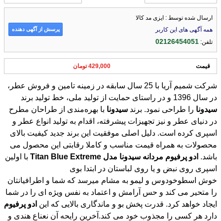
ارسال شده توسط : ایزی مد کالا
پرسش از آگهی دهنده
همه آگهی های این کاربر
02126454051
تلفن:
قیمت
429,000 تومان
شرکت شمیم آریا با 25 سال سابقه در زمینه تامین و فروش عطر،
در سال 1396 و در راستای حمایت از تولید ملی، خط تولید برند
سیدونا
را طراحی نمود. برند
سیدونا
با بهره‌مندی از طراحان مطرح
در دنیای عطر و نیز تجهیزات پیشرفته، اقدام به تولید انواع عطر و
اسپری کرده است. دلیل اصلی موفقیت این برند جدید کیفیت بالای
محصولات به همراه قیمت مناسب و کاملا رقابتی این محصول می
باشد.
ادو
پرفیوم
مردانه
سیدونا
مدل
Extreme
Blue
Titan
با اولین
اسپری روی نبض و یا روی لباستان در ابتدا بوی
خوش اسطوخودوس و لیمو به مشام میرسد که شما و اطرافیانتان
را متحیر می کند و حس آرامش و اعتماد به‌ نفس ویژه‌ ای را در شما
ایجاد خواهد کرد. قدرت پخش بو و ماندگاری بالایی که این
ادو
پرفیوم
دارد هر کسی را مجذوب خود می کند.آخرین رایحه آن نعناع هندی و