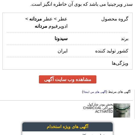
سدر ویرجینیا می باشد که بوی آن خاطره انگیز است.
گروه محصول
عطر > عطر
مردانه
>
ادوپرفیوم
مردانه
برند
سیدونا
کشور تولید کننده
ایران
ویژگی‌ها
مشاهده وب سایت آگهی
آگهی های مرتبط (
)
آگهی های من اینجا!
پخش پودر شارکول
خوراکی CHARCOAL
ACTIVATED
آگهی های ویژه استخدام