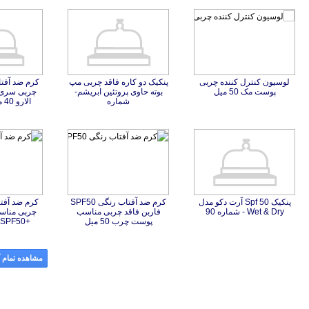
لوسیون کنترل کننده چربی
پنکیک دو کاره فاقد چربی مپ
بوته حاوی پروتئین ابریشم-
پوست مک 50 میل
شماره
الارو 40 میل-بژ طبیعی
پنکیک Spf 50 آرت دکو مدل
کرم ضد آفتاب رنگی SPF50
فاربن فاقد چربی مناسب
کرم ضد آفت
چربی منا
Wet & Dry - شماره 90
پوست چرب 50 میل
+SPF50 شون 50 میل
مشاهده تمام آ