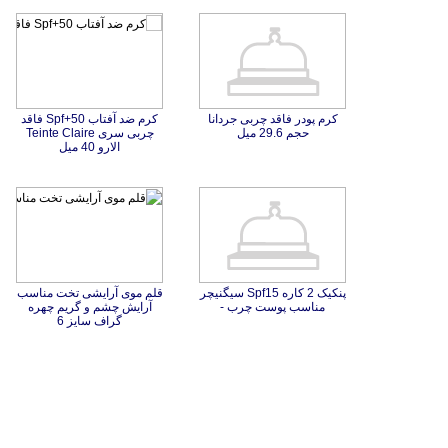
کرم پودر فاقد چربی جردانا
کرم ضد آفتاب Spf+50 فاقد
چربی سری Teinte Claire
حجم 29.6 میل
الارو 40 میل
پنکیک 2 کاره Spf15 سیگنیچر
قلم موی آرایشی تخت مناسب
آرایش چشم و گریم چهره
مناسب پوست چرب -
گراف سایز 6