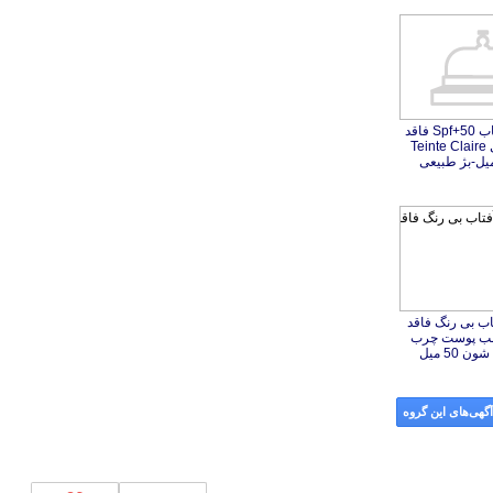
کرم ضد آفتاب Spf+50 فاقد
چربی سری Teinte Claire
اب بی رنگ فاقد
سب پوست چرب
گهی‌های این گروه