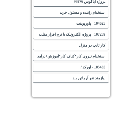
پروژه آباکوس 99276
استخدام راننده و مسئول خرید
104625 - پاورپوینت
107259 - پروژه الکترونیک با نرم افزار متلب
کار تایپ در منزل
استخدام نیروی کار*کناف کار*آموزش+درآمد
105435 - اورکد /
نیازمند نفر آرماتور بند