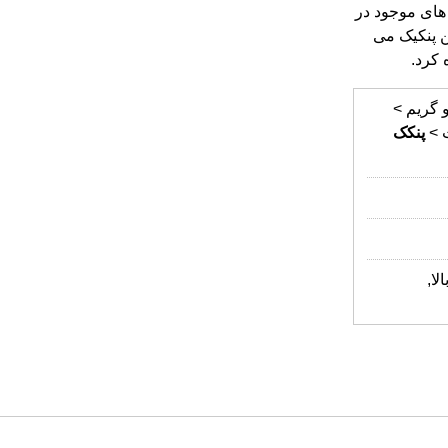
 کرد.
 گریم >
 >
پنکک
لا,