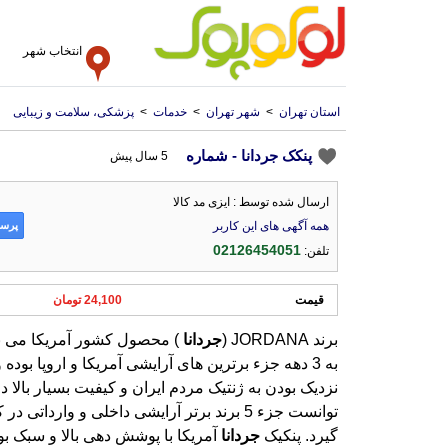
انتخاب شهر
استان تهران
>
شهر تهران
>
خدمات
>
پزشکی، سلامت و زیبایی
پنکک جردانا - شماره
5 سال پیش
ارسال شده توسط : ایزی مد کالا
پرسش
همه آگهی های این کاربر
02126454051
تلفن:
قیمت
24,100 تومان
برند JORDANA (
جردانا
) محصول کشور آمریکا می ب
به 3 دهه جزء برترین های آرایشی آمریکا و ا
نزدیک بودن به ژنتیک مردم ایران و کیفیت بسی
توانست جزء 5 برند برتر آرایشی داخلی و و
گیرد. پنکیک
جردانا
آمریکا با پوشش دهی بالا و سبک ب
سازگاری با انواع پوست جایگاه ویژه ای در بین پ
بازار برای خود پیدا نموده است. از دیگر خصوص