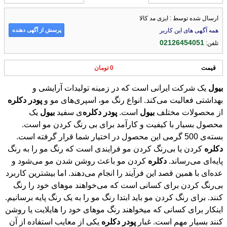
ارسال شده توسط : ایزی مد کالا
پرسش از آگهی دهنده
همه آگهی های این کاربر
02126454051
تلفن:
قیمت
0 تومان
بیول
یک شرکت ایرانی است که در زمینه تولیدات آرایشی و
بهداشتی فعالیت می‌کند. انواع رنگ مو، اسپری‌های مو و
پودر
دکلره
از محصولات مختلف
بیول
است.
پودر
دکلره
‌ی سفید
بیول
یک
محصول بسیار با کیفیت و کارآمد برای بی رنگ کردن مو است.
بسته‌ی 500 گرمی این محصول در اختیار شما قرار گرفته است.
دکلره
کردن یا بی‌رنگ کردن مو فرایندی است که رنگ مو را به رنگ
پایه‌ای می‌رساند.
دکلره
کردن مو باعث روشن شدن مو می‌شود و
عده‌ای با همین قصد این فرآیند را انجام می‌دهند. اما بیشترین کاربرد
بی‌رنگ کردن برای کسانی است که می‌خواهند موهای خود را رنگ
کنند. برای رنگ کردن مو باید ابتدا رنگ مو را به یک رنگ پایه برسانیم.
اینکار برای کسانی که میخواهند رنگ مو‌های خود را هایلایت یا روشن
کنند بسیار مهم است. غبار
پودر
دکلره
یکی از معایب استفاده از آن