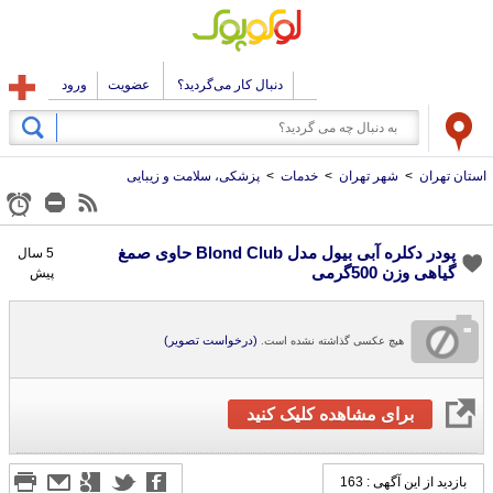
دنبال کار می‌گردید؟
عضویت
ورود
استان تهران
>
شهر تهران
>
خدمات
>
پزشکی، سلامت و زیبایی
پودر دکلره آبی بیول مدل Blond Club حاوی صمغ
5 سال
گیاهی وزن 500گرمی
پیش
(درخواست تصویر)
هیچ عکسی گذاشته نشده است.
برای مشاهده کلیک کنید
بازدید از این آگهی : 163