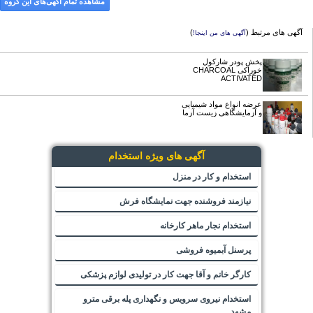
مشاهده تمام آگهی‌های این گروه
آگهی های مرتبط (
)
آگهی های من اینجا!
پخش پودر شارکول
خوراکی CHARCOAL
ACTIVATED
عرضه انواع مواد شیمیایی
و آزمایشگاهی زیست آزما
آگهی های ویژه استخدام
استخدام و کار در منزل
نیازمند فروشنده جهت نمایشگاه فرش
استخدام نجار ماهر کارخانه
پرسنل آبمیوه فروشی
کارگر خانم و آقا جهت کار در تولیدی لوازم پزشکی
استخدام نیروی سرویس و نگهداری پله برقی مترو
مشهد