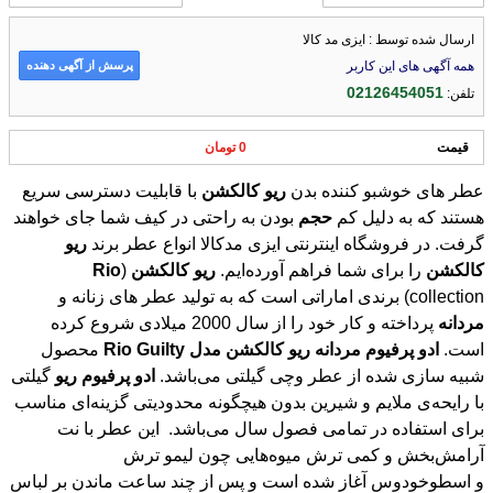
ارسال شده توسط : ایزی مد کالا
پرسش از آگهی دهنده
همه آگهی های این کاربر
02126454051
تلفن:
قیمت
0 تومان
عطر های خوشبو کننده بدن
ریو
کالکشن
با قابلیت دسترسی سریع
هستند که به دلیل کم
حجم
بودن به راحتی در کیف شما جای خواهند
گرفت. در فروشگاه اینترنتی ایزی مدکالا انواع عطر برند
ریو
کالکشن
را برای شما فراهم آورده‌ایم.
ریو
کالکشن
(
Rio
collection) برندی اماراتی است که به تولید عطر های زنانه و
مردانه
پرداخته و کار خود را از سال 2000 میلادی شروع کرده
است.
ادو
پرفیوم
مردانه
ریو
کالکشن
مدل
Guilty
Rio
محصول
شبیه سازی شده از عطر وچی گیلتی می‌باشد.
ادو
پرفیوم
ریو
گیلتی
با رایحه‌ی ملایم و شیرین بدون هیچگونه محدودیتی گزینه‌ای مناسب
برای استفاده در تمامی فصول سال می‌باشد. این عطر با نت
آرامش‌بخش و کمی ترش میوه‌هایی چون لیمو ترش
و اسطوخودوس آغاز شده است و پس از چند ساعت ماندن بر لباس
شما رایحه ملایم و گلی شکوفه پرتقال و ریشه زنبق به مشامتان
می‌رسد. در آخر این عطر فوق‌العاده با رایحه کمی تند و چوبی سدر