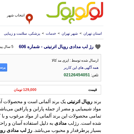
انتخاب شهر
استان تهران
>
شهر تهران
>
خدمات
>
پزشکی، سلامت و زیبایی
رژ لب مدادی رویال اترنیتی - شماره 606
5 سال پیش
ارسال شده توسط : ایزی مد کالا
پرسش
همه آگهی های این کاربر
02126454051
تلفن:
قیمت
129,000 تومان
برند
رویال
اترنیتی
یک برند آلمانی است و محصولات آن
مواد شیمیایی و مضر از جمله پارابن و پارافین 
تمامی محصولات این برند آلمانی از مواد مرغوب 
شده است. رژلب
مدادی
به دلیل استفاده آسان و راحت
بسیار پرطرفدار و محبوب می‌باشد.
رژ
لب
مدادی
روی