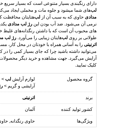
دارای رنگبندی بسیار متنوعی است که بسیار سریع 
لب
‌های شما میشود و جلوه مات و مخملی ایجاد می‌کند
مدادی
حاوی که به سبب آن از
لب
‌هتایتان محافظت ک
نرمی آن می‌شود. ضد آب بودن این
رژ
لب
مدادی
یکدی
های محبوب آن اس
طولانی بر روی
لب
‌هایتان زیبایی را می‌آورد.
رژ
لب
مد
اترنیتی
را به آسانی همراه با خودتان در محل کار، مسا
می‌توانید داشته باشید چرا که جای بسیار کمی را در 
آرایش می‌گیرد. جهت مشاهده و خرید دیگر محصولات 
کلیک نمایید.
گروه محصول
لوازم آرایش
لب
> 
آرایشی و گریم >
رژ
برند
اترنیتی
کشور تولید کننده
آلمان
ویژگی‌ها
حاوی رنگدانه, حاوی 