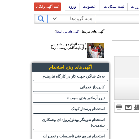
ررات
ثبت شکایات
عضویت
ورود
ثبت آگهی رایگان
همه گروه‌ها
آگهی های مرتبط (
)
آگهی های من اینجا!
عرضه انواع مواد شیمیایی
و آزمایشگاهی زیست آزما
آگهی های ویژه استخدام
به یک شاگرد جهت کار در کارگاه نیازمندم
کارپرداز خدماتی
نیرو آرماتور بندی سیم بند
استخدام پرستار کودک
استخدام تدوینگر ویدئو(پروژه ای وهمکاری
بلندمدت)
استخدام نیروی فنی تاسیسات و تعمیرات