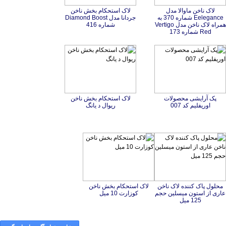
لاک ناخن ماوالا مدل
Eelegance شماره 370 به
همراه لاک ناخن مدل Vertigo
لاک استحکام بخش ناخن
جردانا مدل Diamond Boost
شماره 416
Red شماره 173
پک آرایشی محصولات
لاک استحکام بخش ناخن
اوریفلیم کد 007
ریوال د یانگ
محلول پاک کننده لاک ناخن
عاری از استون میسلین حجم
لاک استحکام بخش ناخن
کوزارت 10 میل
125 میل