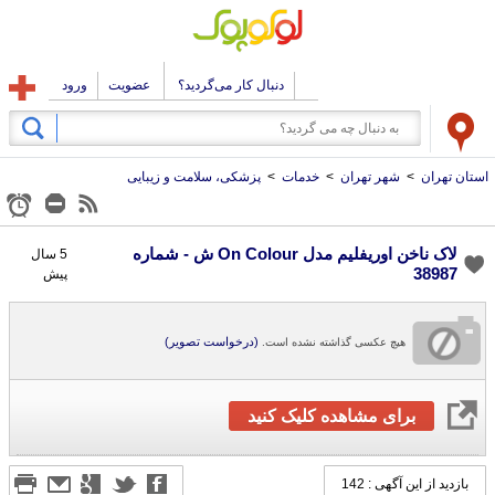
دنبال کار می‌گردید؟
عضویت
ورود
استان تهران
>
شهر تهران
>
خدمات
>
پزشکی، سلامت و زیبایی
لاک ناخن اوریفلیم مدل On Colour ش - شماره
5 سال
38987
پیش
(درخواست تصویر)
هیچ عکسی گذاشته نشده است.
برای مشاهده کلیک کنید
بازدید از این آگهی : 142