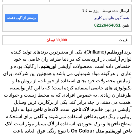
ارسال شده توسط : ایزی مد کالا
پرسش از آگهی دهنده
همه آگهی های این کاربر
02126454051
تلفن:
قیمت
39,000 تومان
برند
اوریفلیم
(Oriflame)، یکی از معتبرترین برندهای تولید کننده
لوازم آرایشی در اروپاست که در دنیا طرفداران خاصی به خود
اختصاص داده است. محصولات آرایشی
اوریفلیم
، ارگانیک بوده و
عاری از هرگونه مواد شیمیایی می باشد و همچنین این شرکت، برای
آزمایش محصولات خود بجای استفاده از حیوانات، از روش ها و
تکنولوژی های خاصی استفاده کرده است؛ که با این کار توانسته،
طرفداران زیادی، به خصوص افرادی که به محیط زیست و حیوانات
اهمیت می دهند، را چند برابر کند. یکی از پرکاربرد ترین وسایل
آرایشی در بین خانم‌ها
لاک
ناخن
است.
لاک
‌های
ناخن
تنها به دلیل
زیبایی و رنگ‌دهی به
ناخن
استفاده نمی‌شوند و گاهی برای استحکام
سطح
ناخن
‌ها و ترک نخوردن، استفاده از
لاک
بسیار موثر است.
لاک
ناخن
اوریفلیم
مدل
Colour
On
با تنوع رنگی فوق العاده باعث