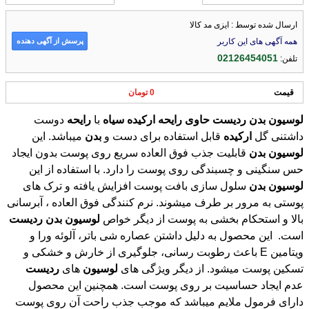
ارسال شده توسط : ایزی مد کالا
پرسش از آگهی دهنده
همه آگهی های این کاربر
02126454051
تلفن:
قیمت
0 تومان
لوسیون
بدن
ردیست
حاوی
رایحه
ارکیده
سیاه
با
رایحه
دوست
داشتنی گل
ارکیده
قابل استفاده برای دست و
بدن
میباشد. این
لوسیون
بدن
قابلیت جذب فوق العاده سریع روی پوست بدون ایجاد
حس سنگینی و چسبندگی روی پوست را دارد. با استفاده از این
لوسیون
بدن
سلول سازی بافت پوست افزایش یافته و ترک های
پوستی به مرور بر طرف میشوند. نرم کنندگی فوق العاده ، آبرسانی
بالا و استحکام بخشی به پوست از دیگر خواص
لوسیون
بدن
ردیست
است. این محصول به دلیل داشتن عصاره شی باتر، آلوئه ورا و
ویتامین E باعث رطوبت رسانی، جلوگیری از خارش و خشکی و
تسکین پوست میشود. از دیگر ویژگی های
لوسیون
های
ردیست
عدم ایجاد حساسیت بر روی پوست است. همچنین این محصول
دارای فرمول ملایم میباشد که موجب جذب راحت آن روی پوست