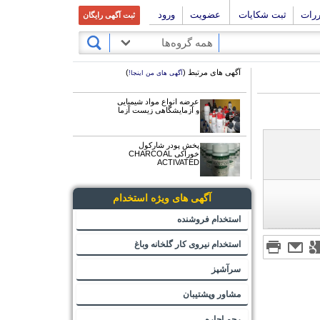
ررات
ثبت شکایات
عضویت
ورود
ثبت آگهی رایگان
همه گروه‌ها
آگهی های مرتبط (
)
آگهی های من اینجا!
عرضه انواع مواد شیمیایی
و آزمایشگاهی زیست آزما
پخش پودر شارکول
خوراکی CHARCOAL
ACTIVATED
آگهی های ویژه استخدام
استخدام فروشنده
استخدام نیروی کار گلخانه وباغ
سرآشپز
مشاور وپشتیبان
رحم اجاره