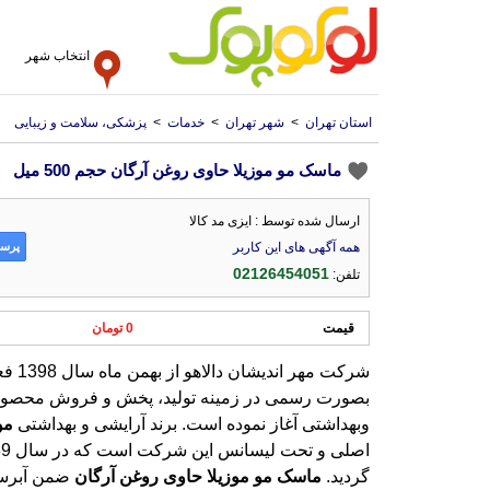
انتخاب شهر
استان تهران
>
شهر تهران
>
خدمات
>
پزشکی، سلامت و زیبایی
ماسک مو موزیلا حاوی روغن آرگان حجم 500 میل
ارسال شده توسط : ایزی مد کالا
پرسش
همه آگهی های این کاربر
02126454051
تلفن:
قیمت
0 تومان
شرکت مهر ا
بصورت رسم
وبهداشتی آغاز نموده است. برند آرایشی و بهداشتی
مو
گردید.
ماسک
مو
موزیلا
حاوی
روغن
آرگان
ضمن آبرسا