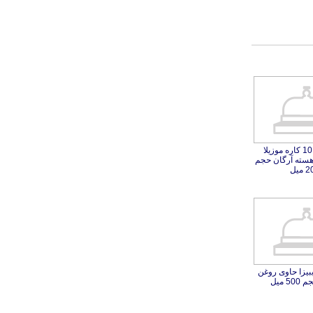
ماسک مو 10 کاره موزیلا
حاوی روغن هسته آرگان حجم
میل
بیزا حاوی روغن
5 میل