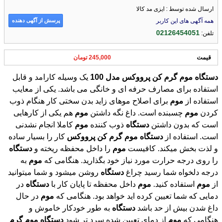
ارسال شده توسط : ایزی مد کالا
پرسش از آگهی دهنده
همه آگهی های این کاربر
02126454051
تلفن:
قیمت
245,000 تومان
دستگاه
موم
گرم
کن
پرووکس
مدل
100
یک وسیله کارامد و قابل
استفاده برای مصارف حرفه ای و خانگی می باشد. یکی از معایب
استفاده از
موم
برای اصلاح موهای زاید بدن سختی کار هنگام ذوب
کردن
موم
چسبنده است. داغ نگه داشتن
موم
هم یکی از کارهایی
است که بدون داشتن
دستگاه
ذوب کننده
موم
کاملا انجام نشدنی
است. استفاده از
دستگاه
موم
گرم
کن
پرووکس
کار را بسیار ساده
و لذت بخش میکند. کافیست
موم
را داخل محفظه ریخته و
دستگاه
را روی درجه حرارت مورد نیاز خود بگذارید. هنگامی که
موم
به
درجه دلخواه شما رسید چراغ
دستگاه
روشن میشود و شما میتوانید
از
موم
استفاده کنید.
موم
داخل محفظه تا پایان کار با
دستگاه
در
دمایی که شما تعیین کرده اید خواهد بود. هنگامی که
موم
در حال
داغ شدن بیش از حد باشد
دستگاه
به طور خودکار خاموش و
هنگامی که
موم
از دمای تعیین شده سرد تر شود
دستگاه
موم
گرم