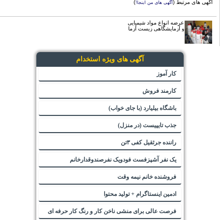
آگهی های مرتبط (
)
آگهی های من اینجا!
عرضه انواع مواد شیمیایی
و آزمایشگاهی زیست آزما
آگهی های ویژه استخدام
کار آموز
کارمند فروش
باشگاه بیلیارد (با جای خواب)
جذب تایپیست (در منزل)
راننده جرثقیل کفی ۳تن
یک نفر آشپزفست فودویک نفرصندوقدارخانم
فروشنده خانم نیمه وقت
ادمین اینستاگرام + تولید محتوا
فرصت عالی برای منشی ناخن کار و رنگ کار حرفه ای