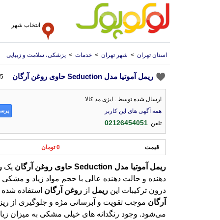
انتخاب شهر
استان تهران
>
شهر تهران
>
خدمات
>
پزشکی، سلامت و زیبایی
ریمل آموتیا مدل Seduction حاوی روغن آرگان
5 سال پیش
ارسال شده توسط : ایزی مد کالا
پرسش
همه آگهی های این کاربر
02126454051
تلفن:
قیمت
0 تومان
ریمل
آموتیا
مدل
Seduction
حاوی
روغن
آرگان
یک
ر
درون ترکیبات این
ریمل
از
روغن
آرگان
استفاده شده
آرگان
موجب تقویت و آبرسانی مژه و جلوگیری از ری
می‌شود. وجود رنگدانه های خیلی مشکی به میزان زیاد در 