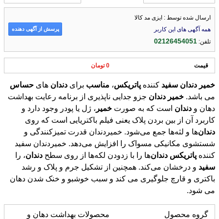
ارسال شده توسط : ایزی مد کالا
پرسش از آگهی دهنده
همه آگهی های این کاربر
02126454051
تلفن:
قیمت
0 تومان
خمیر
دندان
سفید
کننده
پاتریکس
،
مناسب
برای
دندان
های
حساس
می باشد.
خمیر
دندان
جزو جدایی‌ ناپذیری از برنامه رعایت بهداشت
دهان و
دندان
است که به صورت
خمیر
، ژل یا پودر وجود دارد و
کاربرد آن از بین بردن پلاک یعنی فیلم باکتریایی است که روی
دندان
‌ها و لثه‌ها جمع می‌شود. خمیردندان قدرت تمیزکنندگی و
شستشوی مکانیکی مسواک را افزایش می‌دهد. خميردندان سفيد
كننده
پاتریکس
دندان
‌ها را با زدودن لکه‌ها از روی سطح
دندان
، را
سفید
و درخشان می‌کند. همچنین از تشکیل جرم و پلاک و رشد
باکتری و قارچ جلوگیری می کند و سبب خوشبو و خنک شدن دهان
می شود.
گروه محصول
محصولات بهداشت دهان و