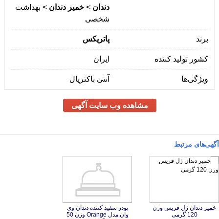
دندان
>
خمیر
دندان
> بهداشت
شخصی
برند
پاتریکس
کشور تولید کننده
ایران
ویژگی‌ها
آنتی باکتریال
مشاهده وب سایت آگهی
آگهی‌های مرتبط
خمیر دندان ژل فریس وزن
پودر سفید کننده دندان وی
وان مدل Orange وزن 50
120 گرمی