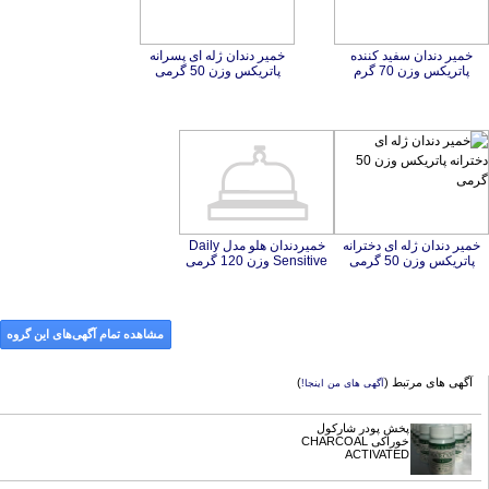
خمير دندان سفيد كننده
خمیر دندان ژله ای پسرانه
پاتریکس وزن 70 گرم
پاتریکس وزن 50 گرمی
خمیر دندان ژله ای دخترانه
خميردندان هلو مدل Daily
پاتریکس وزن 50 گرمی
Sensitive وزن 120 گرمی
مشاهده تمام آگهی‌های این گروه
آگهی های مرتبط (
)
آگهی های من اینجا!
پخش پودر شارکول
خوراکی CHARCOAL
ACTIVATED